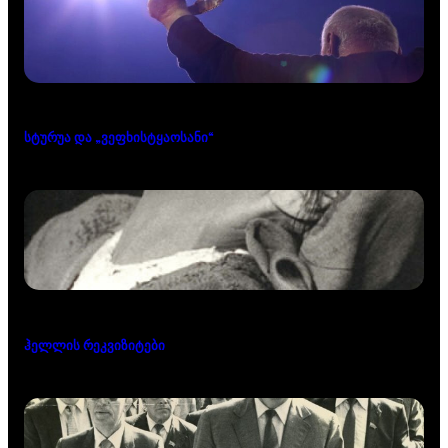
სტურუა და „ვეფხისტყაოსანი“
ჰელლის რეკვიზიტები