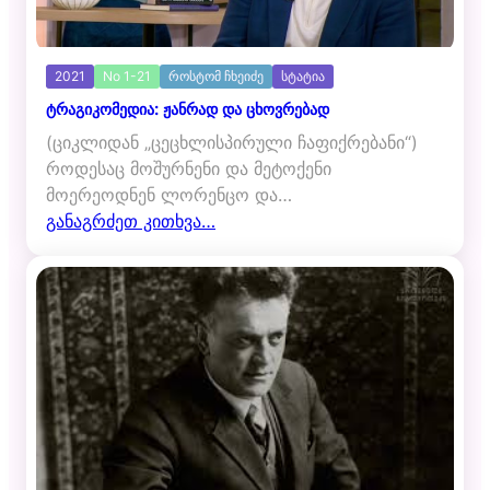
2021
No 1-21
როსტომ ჩხეიძე
სტატია
ტრაგიკომედია: ჟანრად და ცხოვრებად
(ციკლიდან „ცეცხლისპირული ჩაფიქრებანი“)
როდესაც მოშურნენი და მეტოქენი
მოერეოდნენ ლორენცო და…
განაგრძეთ კითხვა…