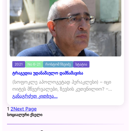
2021
No 6-21
როსტომ ჩხეიძე
სტატია
ტრაგედია უდანაშაულო დამნაშავისა
(სოფოკლე აპოლოგეტად ჰერაკლესი) – იცი
ოიტეს მწვერვალები, ზევსის კუთვნილიო? –…
განაგრძეთ კითხვა…
1
2
Next Page
ᲡᲝᲪᲘᲐᲚᲣᲠᲘ ᲥᲡᲔᲚᲘ