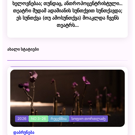
ხელოვნებაა; თუნდაც, ანთროპოცენტრისტული..
.
თეატრი მუდამ ადამიანის სუნთქვით სუნთქავდა;
ეს სუნთქვა (თუ ამოსუნთქვა) მოაკლდა ჩვენს
თეატრს…
ᲐᲮᲐᲚᲘ ᲡᲢᲐᲢᲘᲔᲑᲘ
2026
NO 3-26
ᲠᲔᲪᲔᲜᲖᲘᲐ
ᲡᲝᲤᲘᲝ ᲗᲝᲠᲗᲚᲐᲫᲔ
დაბრუნება