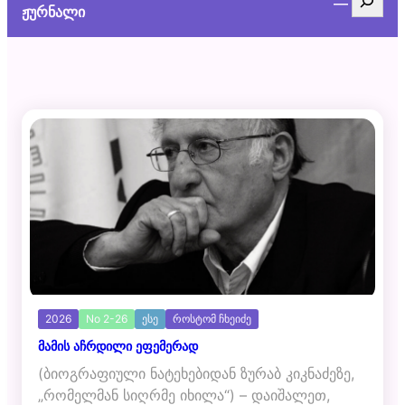
ჟურნალი
2026
No 2-26
ესე
როსტომ ჩხეიძე
მამის აჩრდილი ეფემერად
(ბიოგრაფიული ნატეხებიდან ზურაბ კიკნაძეზე,
„რომელმან სიღრმე იხილა“) – დაიშალეთ,