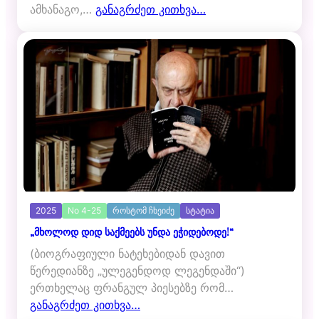
ამხანაგო,…
განაგრძეთ კითხვა…
2025
No 4-25
როსტომ ჩხეიძე
სტატია
„მხოლოდ დიდ საქმეებს უნდა ეჭიდებოდე!“
(ბიოგრაფიული ნატეხებიდან დავით
წერედიანზე „ულეგენდოდ ლეგენდაში“)
ერთხელაც ფრანგულ პიესებზე რომ…
განაგრძეთ კითხვა…