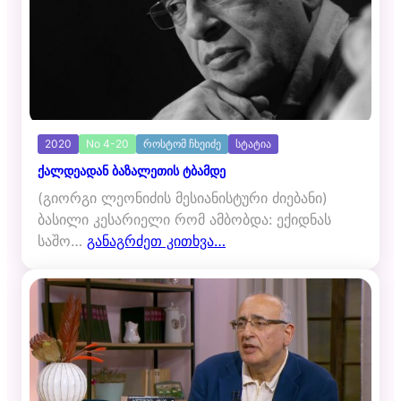
2020
No 4-20
როსტომ ჩხეიძე
სტატია
ქალდეადან ბაზალეთის ტბამდე
(გიორგი ლეონიძის მესიანისტური ძიებანი)
ბასილი კესარიელი რომ ამბობდა: ექიდნას
საშო…
განაგრძეთ კითხვა…