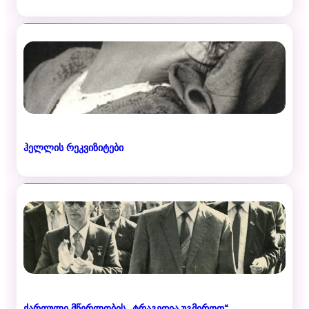
ჰელლის რეკვიზიტები
ქართული მწერლობის „ტრაგედია უგმიროთ“