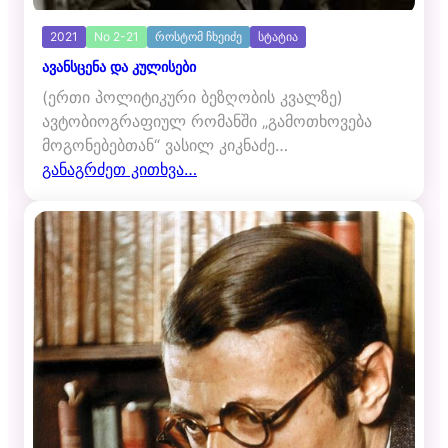
2021
No 2-21
როსტომ ჩხეიძე
სტატია
ავანსცენა და კულისები
(ერთი პოლიტიკური ბეზღობის კვალზე)
ავტობიოგრაფიულ რომანში „გამოთხოვება
მოგონებებთან“ ვასილ კიკნაძე…
განაგრძეთ კითხვა…