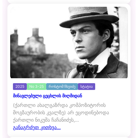
2025
No 3-25
როსტომ ჩხეიძე
სტატია
მინავლებული ცეცხლის მიღმიდან
(ქართლი ახალგაზრდა კომპოზიტორის
მოგზაურობის კვალზე) არ ეცოდინებოდა
ქართლი ნიკუშა ჩაჩანიძეს,…
განაგრძეთ კითხვა…