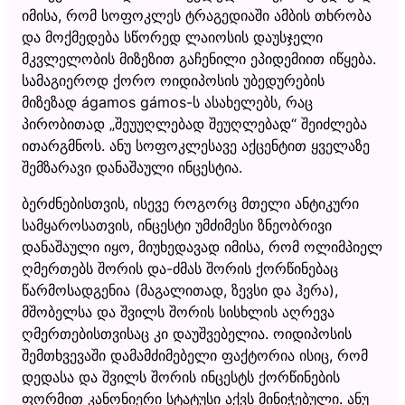
იმისა, რომ სოფოკლეს ტრაგედიაში ამბის თხრობა
და მოქმედება სწორედ ლაიოსის დაუსჯელი
მკვლელობის მიზეზით გაჩენილი ეპიდემიით იწყება.
სამაგიეროდ ქორო ოიდიპოსის უბედურების
მიზეზად ágamos gámos-ს ასახელებს, რაც
პირობითად „შეუუღლებად შეუღლებად“ შეიძლება
ითარგმნოს. ანუ სოფოკლესავე აქცენტით ყველაზე
შემზარავი დანაშაული ინცესტია.
ბერძნებისთვის, ისევე როგორც მთელი ანტიკური
სამყაროსათვის, ინცესტი უმძიმესი ზნეობრივი
დანაშაული იყო, მიუხედავად იმისა, რომ ოლიმპიელ
ღმერთებს შორის და-ძმას შორის ქორწინებაც
წარმოსადგენია (მაგალითად, ზევსი და ჰერა),
მშობელსა და შვილს შორის სისხლის აღრევა
ღმერთებისთვისაც კი დაუშვებელია. ოიდიპოსის
შემთხვევაში დამამძიმებელი ფაქტორია ისიც, რომ
დედასა და შვილს შორის ინცესტს ქორწინების
ფორმით კანონიერი სტატუსი აქვს მინიჭებული. ანუ