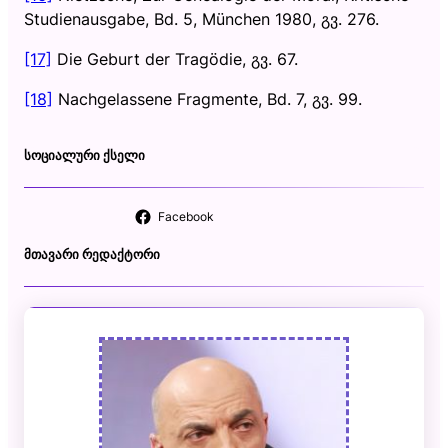
Studienausgabe, Bd. 5, München 1980, გვ. 276.
[17]
Die Geburt der Tragödie, გვ. 67.
[18]
Nachgelassene Fragmente, Bd. 7, გვ. 99.
ᲡᲝᲪᲘᲐᲚᲣᲠᲘ ᲥᲡᲔᲚᲘ
Facebook
ᲛᲗᲐᲕᲐᲠᲘ ᲠᲔᲓᲐᲥᲢᲝᲠᲘ