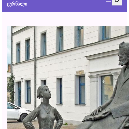
ჟურნალი