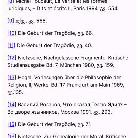
[8]
Michel Foucault, La vérité et les formes
juridiques, – Dits et écrits II, Paris 1994, გვ. 554.
[9]
იქვე, გვ. 568.
[10]
Die Geburt der Tragödie, გვ. 66.
[11]
Die Geburt der Tragödie, გვ. 40.
[12]
Nietzsche, Nachgelassene Fragmente, Kritische
Studienausgabe Bd. 7, München 1980, გვ. 159.
[13]
Hegel, Vorlesungen über die Philosophie der
Religion, II, Werke, Bd. 17, Frankfurt am Main 1969,
გვ.135.
[14]
Василий Розанов, Что сказал Тезею Эдип? –
Во дворе язычников, Москва 1991, გვ. 293.
[15]
Die Geburt der Tragödie, გვ. 71.
[16]
Nietzsche, Zur Genealogie der Moral, Kritische