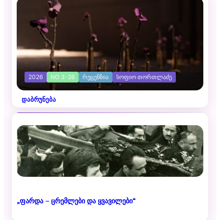
2026
NO 3-26
ᲠᲔᲪᲔᲜᲖᲘᲐ
ᲡᲝᲤᲘᲝ ᲗᲝᲠᲗᲚᲐᲫᲔ
დაბრუნება
„ფარდა – ცრემლები და ყვავილები“