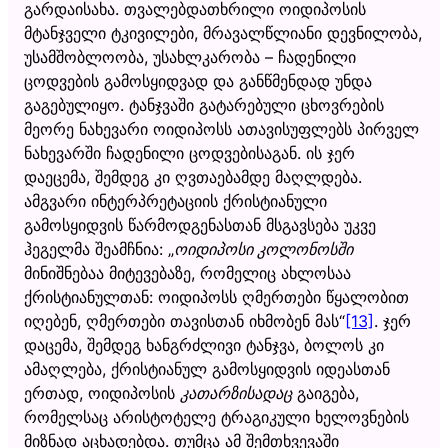
გარდაისახა. თვალებდათხრილი ოიდიპოსის
მტანჯველი ტკივილები, მრავალწლიანი დევნილობა,
უსამშობლოობა, უსახლკარობა – ჩადენილი
ცოდვების გამოსყიდვად და განწმენდად უნდა
გაგებულიყო. ტანჯვაში გატარებული ცხოვრების
მეორე ნახევარი ოიდიპოსს ათავისუფლებს პირველ
ნახევარში ჩადენილი ცოდვებისაგან. ის ჯერ
დაეცემა, შემდეგ კი ღვთაებამდე მაღლდება.
ამგვარი ინტერპრეტაციის ქრისტიანული
გამოსყიდვის წარმოდგენასთან მსგავსება უკვე
ჰეგელმა შეამჩნია: „
ოიდიპოსი კოლონოსში
მინიშნებაა მიტევებაზე, რომელიც ახლოსაა
ქრისტიანულთან: ოიდიპოსს ღმერთები წყალობით
იღებენ, ღმერთები თავისთან იხმობენ მას“
[13]
. ჯერ
დაცემა, შემდეგ ხანგრძლივი ტანჯვა, ბოლოს კი
ამაღლება, ქრისტიანულ გამოსყიდვის იდეასთან
ერთად, ოიდიპოსის
კათარზისადაც
გაიგება,
რომელსაც არისტოტელე ტრაგიკული ხელოვნების
მიზნად აცხადებდა. თუმცა ამ შემთხვევაში