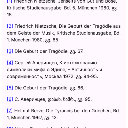
[1]
Friedrich Nietzsche, Jenseits von Gut und Böse,
Kritische Studienausgabe, Bd. 5, München 1980, გვ.
15.
[2]
Friedrich Nietzsche, Die Geburt der Tragödie aus
dem Geiste der Musik, Kritische Studienausgabe, Bd.
1, München 1980, გვ. 65.
[3]
Die Geburt der Tragödie, გვ. 67.
[4]
Сергей Аверинцев, К истолкованию
символики мифа о Эдипе, – Античность и
современность, Москва 1972, გვ. 94-95.
[5]
Die Geburt der Tragödie, გვ. 66.
[6]
С. Аверинцев, დასახ. ნაშრ., გვ. 95.
[7]
Helmut Berve, Die Tyrannis bei den Griechen, Bd.
1, München 1967, გვ. 12.