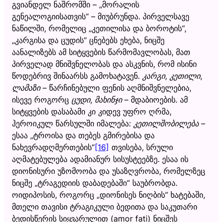
გვიანდელ ნაშრომში – „მორალის
გენეალოგიისათვის“ – მიუბრუნდა. პირველსავე
ნაწილში, რომელიც „კეთილისა და ბოროტის“,
„კარგისა და ცუდის“ ცნებებს ეხება, ნიცშე
აანალიზებს ამ სიტყვების წარმომავლობას, მათ
პირველად მნიშვნელობას და ასკვნის, რომ ისინი
წოდებრივ შინაარსს გამოხატავენ.
კარგი
,
კეთილი
,
ლამაზი
– წარჩინებული ფენის აღმნიშვნელებია,
ისევე როგორც
ცუდი
,
მახინჯი
– მდაბიოების. ამ
სიტყვების დასაბამი კი კიდევ უფრო ღრმა,
ჰეროიკულ წარსულში იმალება:
კეთილშობილება
–
ესაა „ტროისა და თებეს გმირებისა და
ნახევრადღმერთების“
[16]
თვისება, სრული
აღმატებულება ადამიანურ სისუსტეებზე. ესაა ის
დიონისური უზომოობა და უსაზღვრობა, რომელზეც
ნიცშე „ტრაგედიის დაბადებაში“ საუბრობდა.
ოიდიპოსის, როგორც „დიონისეს ნიღბის“ ხატებაში,
მთელი თავისი ტრაგიკული ბედითა და საკუთარი
ბედისწერის სიყვარულით (amor fati) ნიცშეს