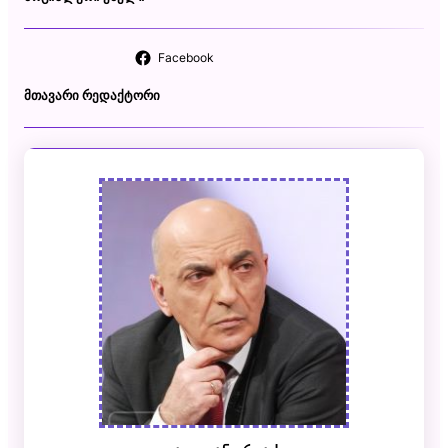
Facebook
ᲛᲗᲐᲕᲐᲠᲘ ᲠᲔᲓᲐᲥᲢᲝᲠᲘ