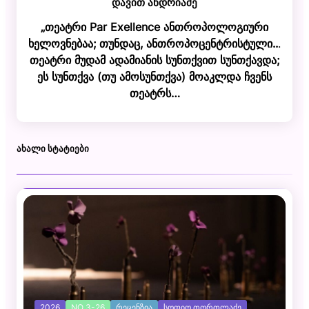
დავით ანდრიაძე
„თეატრი Par Exellence ანთროპოლოგიური
ხელოვნებაა; თუნდაც, ანთროპოცენტრისტული..
.
თეატრი მუდამ ადამიანის სუნთქვით სუნთქავდა;
ეს სუნთქვა (თუ ამოსუნთქვა) მოაკლდა ჩვენს
თეატრს…
ᲐᲮᲐᲚᲘ ᲡᲢᲐᲢᲘᲔᲑᲘ
2026
NO 3-26
ᲠᲔᲪᲔᲜᲖᲘᲐ
ᲡᲝᲤᲘᲝ ᲗᲝᲠᲗᲚᲐᲫᲔ