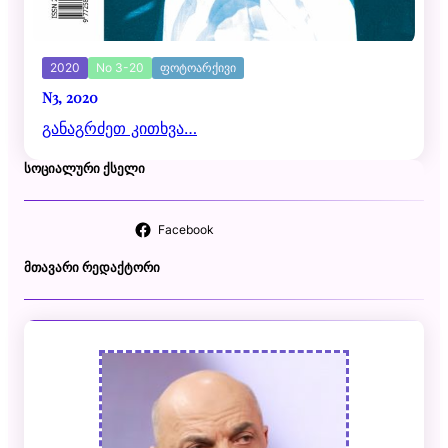
2020
No 3-20
ფოტოარქივი
N3, 2020
განაგრძეთ კითხვა…
ᲡᲝᲪᲘᲐᲚᲣᲠᲘ ᲥᲡᲔᲚᲘ
Facebook
ᲛᲗᲐᲕᲐᲠᲘ ᲠᲔᲓᲐᲥᲢᲝᲠᲘ