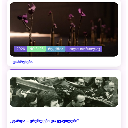
2026
NO 3-26
ᲠᲔᲪᲔᲜᲖᲘᲐ
ᲡᲝᲤᲘᲝ ᲗᲝᲠᲗᲚᲐᲫᲔ
დაბრუნება
„ფარდა – ცრემლები და ყვავილები“