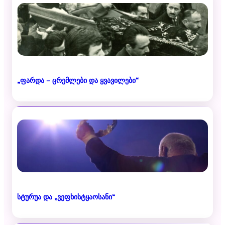
„ფარდა – ცრემლები და ყვავილები“
სტურუა და „ვეფხისტყაოსანი“