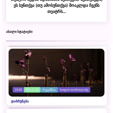
ეს სუნთქვა (თუ ამოსუნთქვა) მოაკლდა ჩვენს
თეატრს…
ᲐᲮᲐᲚᲘ ᲡᲢᲐᲢᲘᲔᲑᲘ
2026
NO 3-26
ᲠᲔᲪᲔᲜᲖᲘᲐ
ᲡᲝᲤᲘᲝ ᲗᲝᲠᲗᲚᲐᲫᲔ
დაბრუნება