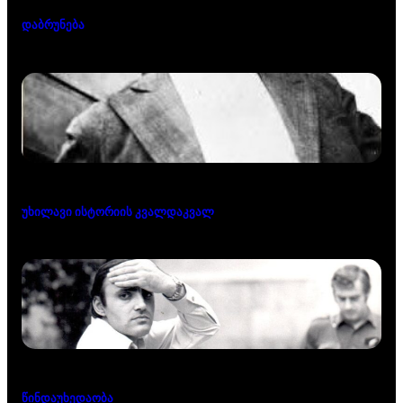
დაბრუნება
უხილავი ისტორიის კვალდაკვალ
წინდაუხედაობა