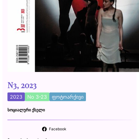
N3, 2023
2023
No 3-23
ფოტოარქივი
ᲡᲝᲪᲘᲐᲚᲣᲠᲘ ᲥᲡᲔᲚᲘ
Facebook