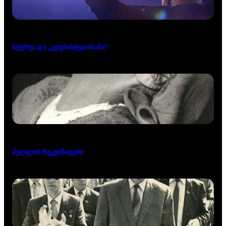
სტურუა და „ვეფხისტყაოსანი“
ჰელლის რეკვიზიტები