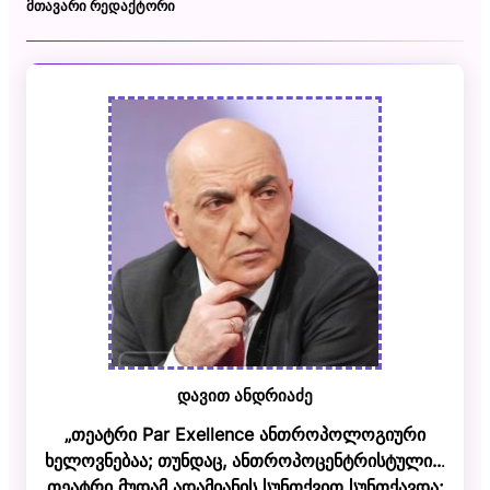
ᲛᲗᲐᲕᲐᲠᲘ ᲠᲔᲓᲐᲥᲢᲝᲠᲘ
დავით ანდრიაძე
„თეატრი Par Exellence ანთროპოლოგიური
ხელოვნებაა; თუნდაც, ანთროპოცენტრისტული..
.
თეატრი მუდამ ადამიანის სუნთქვით სუნთქავდა;