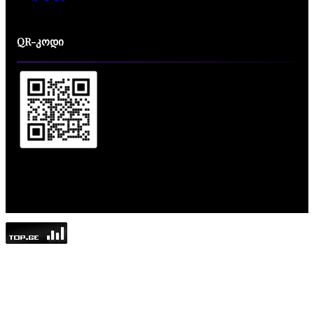
QR-კოდი