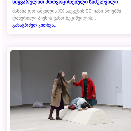
სიყვარულით პროვოცირებული სიძულვილი
მანანა დოიაშვილის XX საუკუნის 90-იანი წლებში
დაწერილი პიესის ვანო ხუციშვილის…
განაგრძეთ კითხვა…