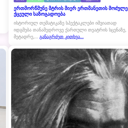
ერთმორწმუნე მტრის მიერ ერთმანეთის მოძულ
ქცეული საზოგადოება
ისტორიულ თემატიკაზე სპექტაკლები იშვიათად
იდგმება თანამედროვე ქართული თეატრის სცენაზე,
მეტადრე,…
განაგრძეთ კითხვა…