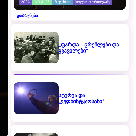
2026
NO 3-26
ᲠᲔᲪᲔᲜᲖᲘᲐ
ᲡᲝᲤᲘᲝ ᲗᲝᲠᲗᲚᲐᲫᲔ
დაბრუნება
„ფარდა – ცრემლები და
ყვავილები“
სტურუა და
„ვეფხისტყაოსანი“