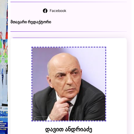
Facebook
ᲛᲗᲐᲕᲐᲠᲘ ᲠᲔᲓᲐᲥᲢᲝᲠᲘ
დავით ანდრიაძე