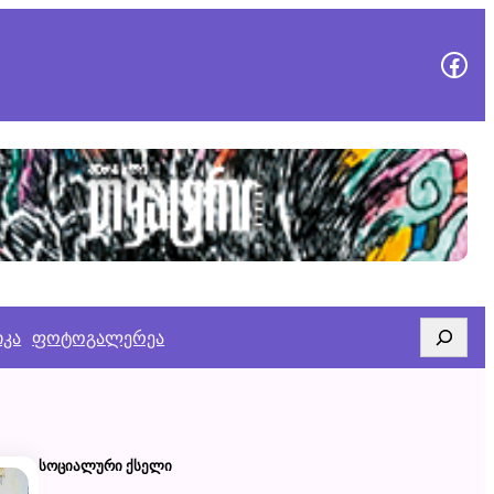
გვეწვიე
Search
იკა
ფოტოგალერეა
ᲡᲝᲪᲘᲐᲚᲣᲠᲘ ᲥᲡᲔᲚᲘ