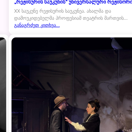
„რეჟისურის საუკუნის“ უნივერსალური რეჟისორ
XX საუკუნე რეჟისურის საუკუნეა. ახალმა და
დამოუკიდებელმა პროფესიამ თეატრის მართვის…
განაგრძეთ კითხვა…