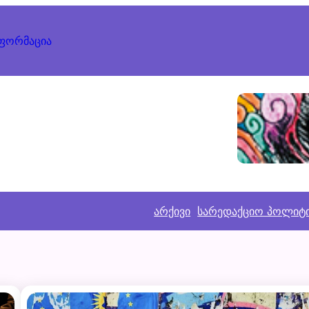
ნფორმაცია
არქივი
სარედაქციო პოლიტ