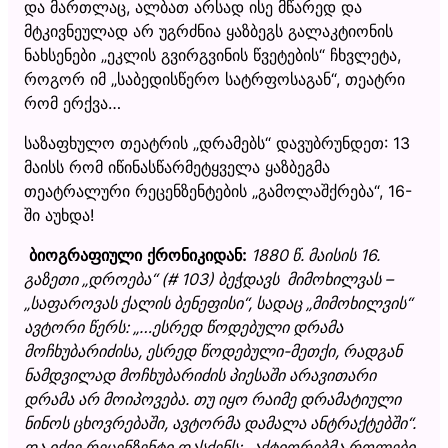
და მართლაც, ალბათ არსად ისე მწარედ და
მტკივნეულად არ უგრძნია ყაზბეგს გალაკტიონის
ნახსენები „ეკლის გვირგვინის წვეტების“ ჩხვლეტა,
როგორ იმ „საბედისწერო სატრფოსაგან“, თეატრი
რომ ერქვა…
საზაფხულო თეატრის „დრამებს“ დავუბრუნდეთ: 13
მაისს რომ იწინასწარმეტყველა ყაზბეგმა
თეატრალური რეცენზენტების „გამოლაშქრება“, 16-
ში აუხდა!
ბიოგრაფიული ქრონიკიდან:
1880 წ. მაისის 16.
გაზეთი
„
დროება
“
(# 103) ბეჭდავს მიმოხილვას –
„სა
ფაროვას ქალის ბენეფისი
“
, სადაც
„
მიმოხილვის
“
ავტორი წერს:
„
…ესრედ წოდებული დრამა
მოჩხუბარიძისა, ესრედ წოდებული-მეთქი, რადგან
ნამდვილად მოჩხუბარიძის პიესაში არავითარი
დრამა არ მოიპოვება. თუ იყო რაიმე დრამატიული
ნინოს ცხოვრებაში, ავტორმა დამალა ანტრაქტებში
“
.
და იქვე რეცენზენტი დასძენს:
„
აქტიორებმა როლები