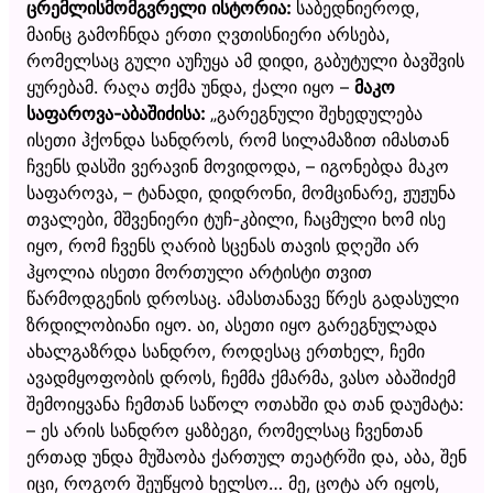
ცრემლისმომგვრელი ისტორია:
საბედნიეროდ,
მაინც გამოჩნდა ერთი ღვთისნიერი არსება,
რომელსაც გული აუჩუყა ამ დიდი, გაბუტული ბავშვის
ყურებამ. რაღა თქმა უნდა, ქალი იყო –
მაკო
საფაროვა-აბაშიძისა:
„გარეგნული შეხედულება
ისეთი ჰქონდა სანდროს, რომ სილამაზით იმასთან
ჩვენს დასში ვერავინ მოვიდოდა, – იგონებდა მაკო
საფაროვა, – ტანადი, დიდრონი, მომცინარე, ჟუჟუნა
თვალები, მშვენიერი ტუჩ-კბილი, ჩაცმული ხომ ისე
იყო, რომ ჩვენს ღარიბ სცენას თავის დღეში არ
ჰყოლია ისეთი მორთული არტისტი თვით
წარმოდგენის დროსაც. ამასთანავე წრეს გადასული
ზრდილობიანი იყო. აი, ასეთი იყო გარეგნულადა
ახალგაზრდა სანდრო, როდესაც ერთხელ, ჩემი
ავადმყოფობის დროს, ჩემმა ქმარმა, ვასო აბაშიძემ
შემოიყვანა ჩემთან საწოლ ოთახში და თან დაუმატა:
– ეს არის სანდრო ყაზბეგი, რომელსაც ჩვენთან
ერთად უნდა მუშაობა ქართულ თეატრში და, აბა, შენ
იცი, როგორ შეუწყობ ხელსო… მე, ცოტა არ იყოს,