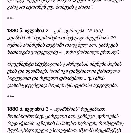
კარგად იცოდნენ უფ. მოხევის გარდა
“
.
***
1880 წ. ივლისის 2
–
გაზ.
„
დროება
“
(# 139)
„
დამსწრის
“
ხელმოწერით ბეჭდავს რეცენზიას 29
ივნისს არწრუნის თეტრში დადგმულ ა
ლ
. ყაზბეგის
ნათარგმნ ვოდევილზე –
„
ორი ქორწილი ერთად
“
.
რეცენზენტი სპექტაკლის გარჩევისას იწუნებს პიესის
ენას და შენიშნავს, რომ იგი დაწერილია ქართული
სიტყვებით და რუსული ფრაზებით… და ამის
დასამტკიცებლად მოყავს შესაფერისი ადგილები.
***
1880 წ. ივლისის 3
–
„
დამსწრის
“
რეცენზიით
წონასწორობადაკარგული ა
ლ
. ყაზბეგი
„
დროების
“
რედაქციაში აგზავნის
საპასუხო წერილს, რომელშიც
შეურაცხმყოფელი ეპითეტებით ამკობს რეცენზენტს.