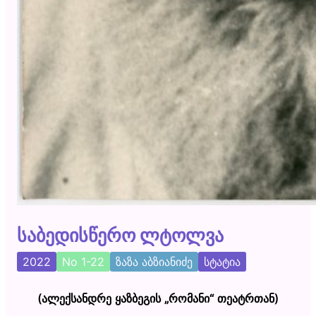
საბედისწერო ლტოლვა
2022
No 1-22
ზაზა აბზიანიძე
სტატია
(ალექსანდრე ყაზბეგის „რომანი“ თეატრთან)