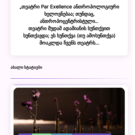
„თეატრი Par Exellence ანთროპოლოგიური
ხელოვნებაა; თუნდაც,
ანთროპოცენტრისტული..
.
თეატრი მუდამ ადამიანის სუნთქვით
სუნთქავდა; ეს სუნთქვა (თუ ამოსუნთქვა)
მოაკლდა ჩვენს თეატრს…
ᲐᲮᲐᲚᲘ ᲡᲢᲐᲢᲘᲔᲑᲘ