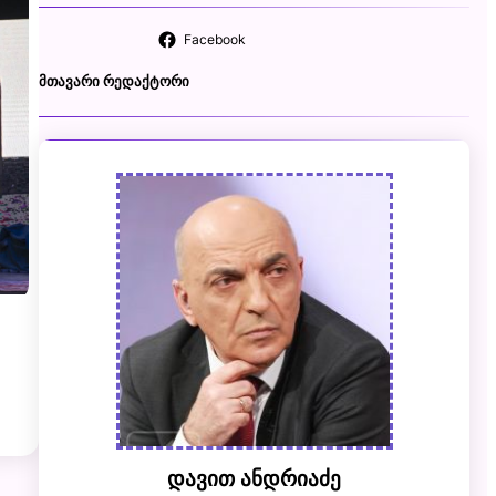
Facebook
ᲛᲗᲐᲕᲐᲠᲘ ᲠᲔᲓᲐᲥᲢᲝᲠᲘ
დავით ანდრიაძე