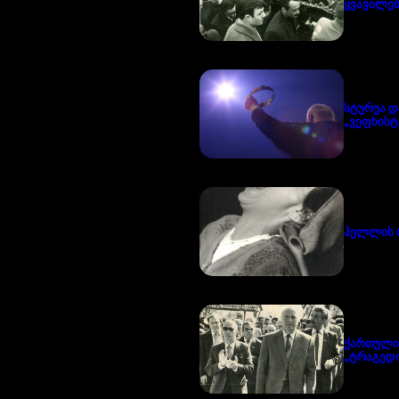
ყვავილებ
სტურუა დ
„ვეფხისტ
ჰელლის 
ქართული
„ტრაგედი