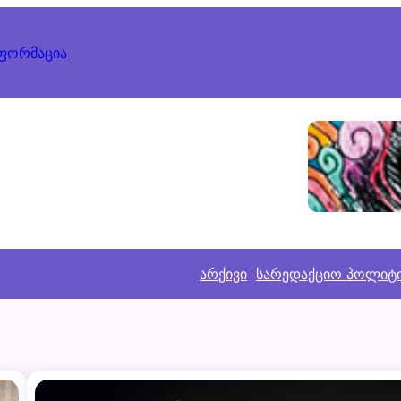
ნფორმაცია
არქივი
სარედაქციო პოლიტ