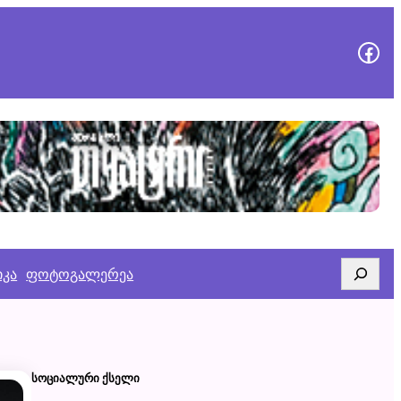
გვეწვიე
Search
იკა
ფოტოგალერეა
ᲡᲝᲪᲘᲐᲚᲣᲠᲘ ᲥᲡᲔᲚᲘ