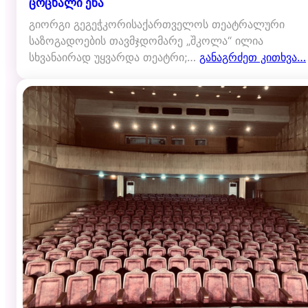
ცოცხალი ენა
გიორგი გეგეჭკორისაქართველოს თეატრალური
საზოგადოების თავმჯდომარე „შკოლა“ ილია
სხვანაირად უყვარდა თეატრი;…
განაგრძეთ კითხვა…