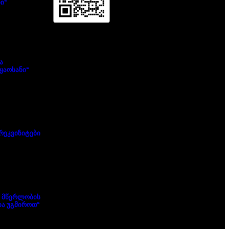
ი“
ა
ყაოსანი“
რეკვიზიტები
 მწერლობის
ა უგმიროთ“