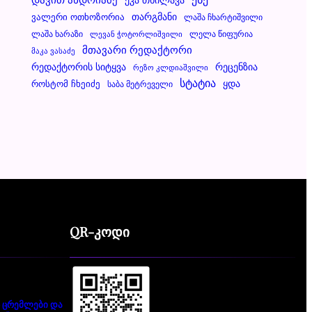
Ვალერი Ოთხოზორია
Თარგმანი
Ლაშა Ჩხარტიშვილი
Ლაშა Ხარაზი
Ლელა Წიფურია
Ლევან Ჭოტორლიშვილი
Მთავარი Რედაქტორი
Მაკა Ვასაძე
Რეცენზია
Რედაქტორის Სიტყვა
Რეზო Კლდიაშვილი
Სტატია
Ყდა
Როსტომ Ჩხეიძე
Საბა Მეტრეველი
QR-კოდი
 ცრემლები და