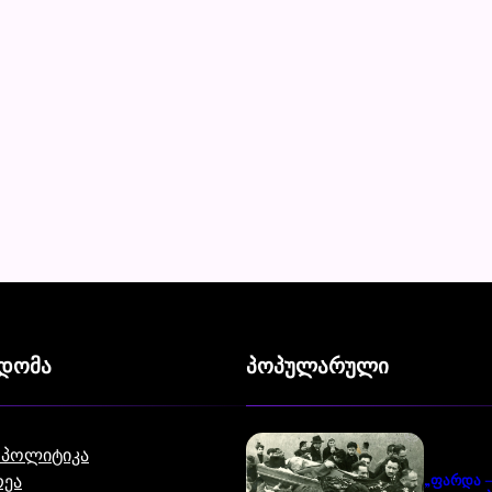
ვდომა
პოპულარული
 პოლიტიკა
ეა
„ფარდა –