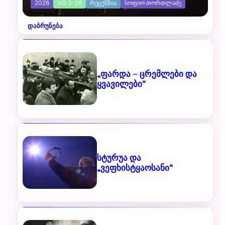
2026
NO 3-26
ᲠᲔᲪᲔᲜᲖᲘᲐ
ᲡᲝᲤᲘᲝ ᲗᲝᲠᲗᲚᲐᲫᲔ
დაბრუნება
„ფარდა – ცრემლები და
ყვავილები“
სტურუა და
„ვეფხისტყაოსანი“