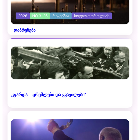
2026
NO 3-26
ᲠᲔᲪᲔᲜᲖᲘᲐ
ᲡᲝᲤᲘᲝ ᲗᲝᲠᲗᲚᲐᲫᲔ
დაბრუნება
„ფარდა – ცრემლები და ყვავილები“