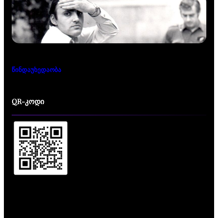
წინდაუხედაობა
QR-კოდი