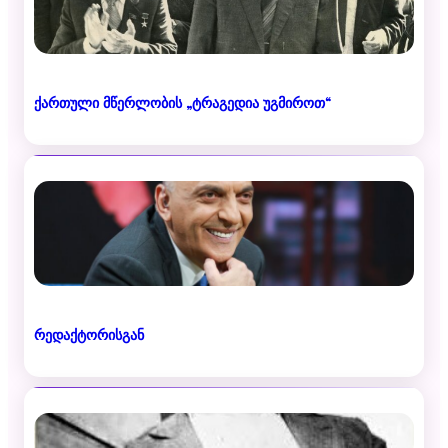
ქართული მწერლობის „ტრაგედია უგმიროთ“
რედაქტორისგან