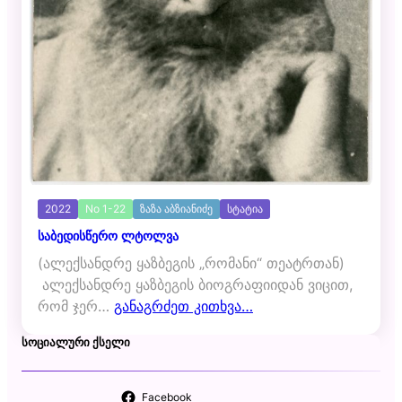
2022
No 1-22
ზაზა აბზიანიძე
სტატია
საბედისწერო ლტოლვა
(ალექსანდრე ყაზბეგის „რომანი“ თეატრთან)
ალექსანდრე ყაზბეგის ბიოგრაფიიდან ვიცით,
რომ ჯერ…
განაგრძეთ კითხვა…
ᲡᲝᲪᲘᲐᲚᲣᲠᲘ ᲥᲡᲔᲚᲘ
Facebook