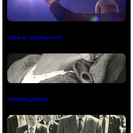
სტურუა და „ვეფხისტყაოსანი“
ჰელლის რეკვიზიტები