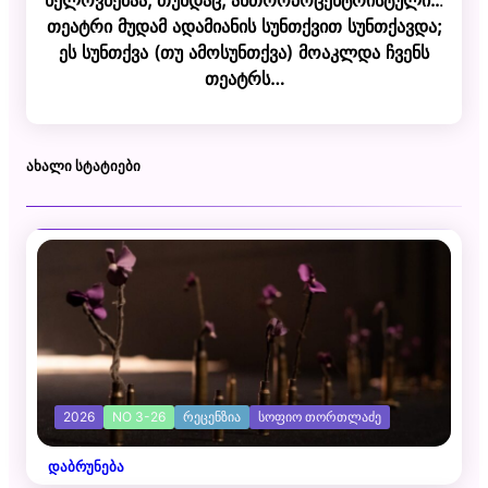
თეატრი მუდამ ადამიანის სუნთქვით სუნთქავდა;
ეს სუნთქვა (თუ ამოსუნთქვა) მოაკლდა ჩვენს
თეატრს…
ᲐᲮᲐᲚᲘ ᲡᲢᲐᲢᲘᲔᲑᲘ
2026
NO 3-26
ᲠᲔᲪᲔᲜᲖᲘᲐ
ᲡᲝᲤᲘᲝ ᲗᲝᲠᲗᲚᲐᲫᲔ
დაბრუნება