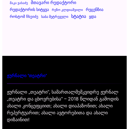
Მთავარი Რედაქტორი
Მაკა Ვასაძე
Რეცენზია
Რედაქტორის Სიტყვა
Რეზო Კლდიაშვილი
Სტატია
Ყდა
Როსტომ Ჩხეიძე
Საბა Მეტრეველი
ჟურნალი "თეატრი"
ჟურნალი „თეატრი“, სამართალმემკვიდრე ჟურნალ
„თეატრი და ცხოვრებისა“ – 2018 წლიდან გამოდის
ახალი კონცეფციით; ახალი დიაპაზონით; ახალი
რეპერტუარით; ახალი ავტორებითა და ახალი
დიზაინით!