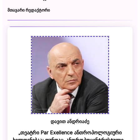
ᲛᲗᲐᲕᲐᲠᲘ ᲠᲔᲓᲐᲥᲢᲝᲠᲘ
დავით ანდრიაძე
„თეატრი Par Exellence ანთროპოლოგიური
ხელოვნებაა; თუნდაც, ანთროპოცენტრისტული..
.