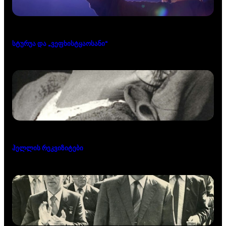
სტურუა და „ვეფხისტყაოსანი“
ჰელლის რეკვიზიტები