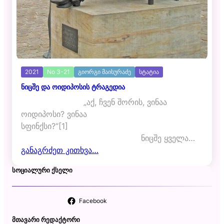
2021
No 3-21
გიორგი მაისურაძე
სტატია
ნიცშე და ოიდიპოსის ტრაგედია
„აქ, ჩვენ შორის, ვინაა
ოიდიპოსი? ვინაა
სფინქსი?“[1]
ნიცშე ყველა…
განაგრძეთ კითხვა…
ᲡᲝᲪᲘᲐᲚᲣᲠᲘ ᲥᲡᲔᲚᲘ
Facebook
ᲛᲗᲐᲕᲐᲠᲘ ᲠᲔᲓᲐᲥᲢᲝᲠᲘ