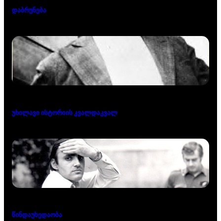
დაბრუნება
უხილავი ისტორიის კვალდაკვალ
წინდაუხედაობა