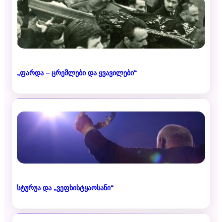
„ფარდა – ცრემლები და ყვავილები“
სტურუა და „ვეფხისტყაოსანი“