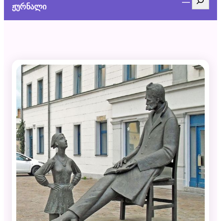
ჟურნალი