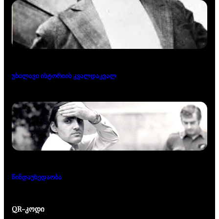
უხილავი ისტორიის კვალდაკვალ
წინდაუხედაობა
QR-კოდი