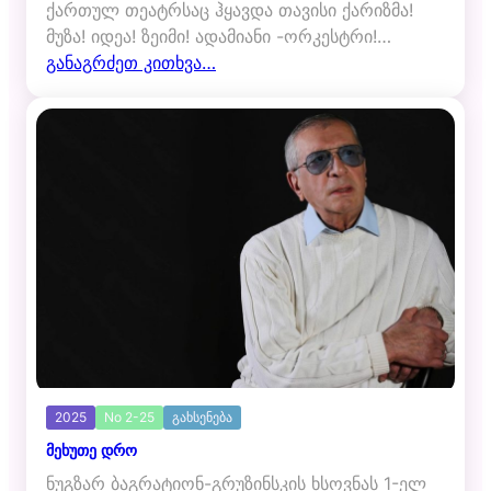
ქართულ თეატრსაც ჰყავდა თავისი ქარიზმა!
მუზა! იდეა! ზეიმი! ადამიანი -ორკესტრი!…
განაგრძეთ კითხვა…
2025
No 2-25
გახსენება
მეხუთე დრო
ნუგზარ ბაგრატიონ-გრუზინსკის ხსოვნას 1-ელ