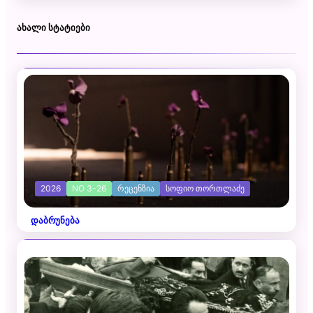
ᲐᲮᲐᲚᲘ ᲡᲢᲐᲢᲘᲔᲑᲘ
2026
NO 3-26
ᲠᲔᲪᲔᲜᲖᲘᲐ
ᲡᲝᲤᲘᲝ ᲗᲝᲠᲗᲚᲐᲫᲔ
დაბრუნება