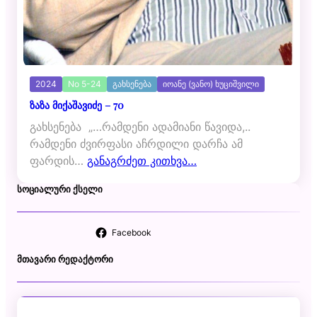
2024
No 5-24
გახსენება
იოანე (ვანო) ხუციშვილი
ზაზა მიქაშავიძე – 70
გახსენება „…რამდენი ადამიანი წავიდა,..
რამდენი ძვირ­ფასი აჩრდილი დარჩა ამ
ფარდის…
განაგრძეთ კითხვა…
ᲡᲝᲪᲘᲐᲚᲣᲠᲘ ᲥᲡᲔᲚᲘ
Facebook
ᲛᲗᲐᲕᲐᲠᲘ ᲠᲔᲓᲐᲥᲢᲝᲠᲘ