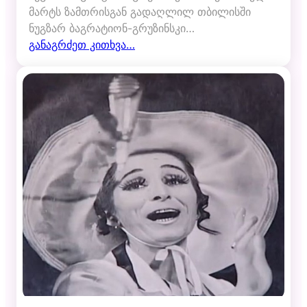
მარტს ზამთრისგან გადაღლილ თბილისში
ნუგზარ ბაგრატიონ-გრუზინსკი…
განაგრძეთ კითხვა…