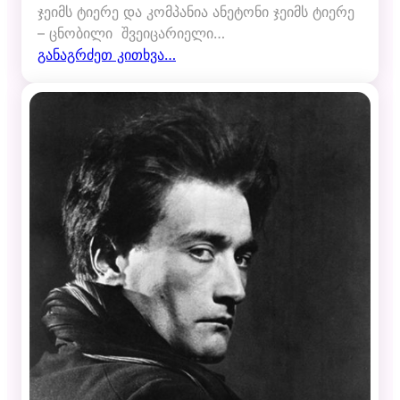
ჯეიმს ტიერე და კომპანია ანეტონი ჯეიმს ტიერე
– ცნობილი შვეიცარიელი…
განაგრძეთ კითხვა…