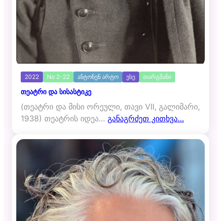
2022
No 2-22
ანტონენ არტო
ესე
თარგმანი
თეატრი და სისასტიკე
(თეატრი და მისი ორეული, თავი VII, გალიმარი,
1938) თეატრის იდეა…
განაგრძეთ კითხვა…