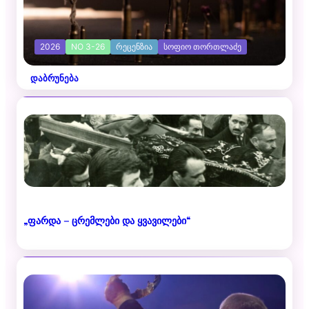
2026
NO 3-26
ᲠᲔᲪᲔᲜᲖᲘᲐ
ᲡᲝᲤᲘᲝ ᲗᲝᲠᲗᲚᲐᲫᲔ
დაბრუნება
„ფარდა – ცრემლები და ყვავილები“