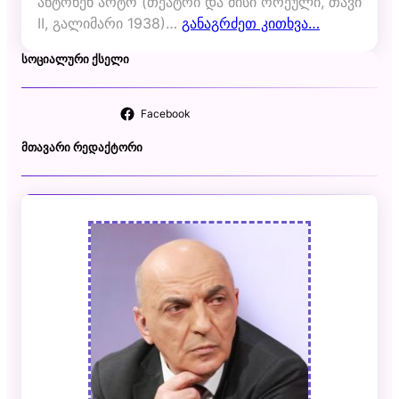
ანტონენ არტო (თეატრი და მისი ორეული, თავი
II, გალიმარი 1938)…
განაგრძეთ კითხვა…
ᲡᲝᲪᲘᲐᲚᲣᲠᲘ ᲥᲡᲔᲚᲘ
Facebook
ᲛᲗᲐᲕᲐᲠᲘ ᲠᲔᲓᲐᲥᲢᲝᲠᲘ