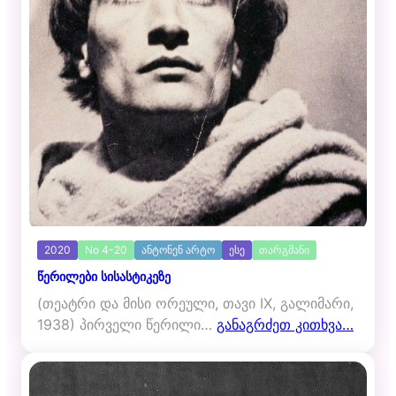
2020
No 4-20
ანტონენ არტო
ესე
თარგმანი
წერილები სისასტიკეზე
(თეატრი და მისი ორეული, თავი IX, გალიმარი,
1938) პირველი წერილი…
განაგრძეთ კითხვა…