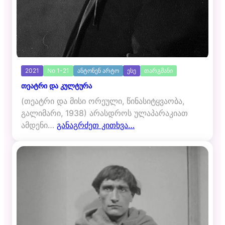
2021
No 1-21
ანტონენ არტო
ესე
თარგმანი
თეატრი და კულტურა
(თეატრი და მისი ორეული, წინასიტყვაობა,
გალიმარი, 1938) არასდროს ულაპარაკიათ
ამდენი…
განაგრძეთ კითხვა…