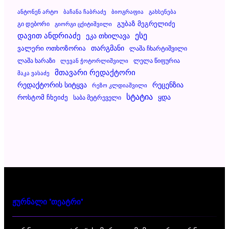
Ანტონენ Არტო
Ბაჩანა Ჩაბრაძე
Ბიოგრაფია
Გახსენება
Გუბაზ Მეგრელიძე
Გი Დებორი
Გიორგი Ცქიტიშვილი
Დავით Ანდრიაძე
Ესე
Ეკა Თხილავა
Ვალერი Ოთხოზორია
Თარგმანი
Ლაშა Ჩხარტიშვილი
Ლაშა Ხარაზი
Ლელა Წიფურია
Ლევან Ჭოტორლიშვილი
Მთავარი Რედაქტორი
Მაკა Ვასაძე
Რეცენზია
Რედაქტორის Სიტყვა
Რეზო Კლდიაშვილი
Სტატია
Ყდა
Როსტომ Ჩხეიძე
Საბა Მეტრეველი
ჟურნალი "თეატრი"