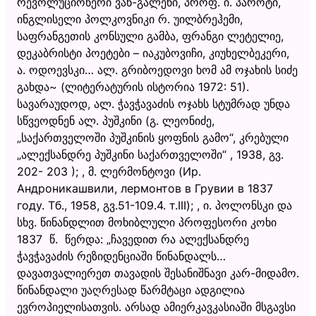
რევოლუციონერი ვან-გალენი, პროფ. ი. პაროტი,
ინგლისელი პოლკოვნიკი რ. უილბრეჰემი,
საფრანგეთის კონსული გამბა, ფრანგი ლეტელიე,
დეკაბრისტი პოეტები – იაკუბოვიჩი, კიუხელბეკერი,
ა. ოდოევსკი… ალ. გრიბოედოვი ხომ ამ ოჯახის სიძე
გახდა~ (ლიტერატურის ისტორია 1972: 51).
სავარაუდოდ, ალ. ჭავჭავაძის ოჯახს სტუმრად უნდა
სწვეოდნენ ალ. პუშკინი (გ. ლეონიძე,
„საქართველოში პუშკინის ყოფნის გამო“, კრებული
„ალექსანდრე პუშკინი საქართველოში“ , 1938, გვ.
202- 203 ); , მ. ლერმონტოვი (Ир.
Андроникашвили, лермонтов в Грувии в 1837
году. Тб., 1958, გვ.51-109.4. т.III); , ი. პოლონსკი და
სხვ. წინანდლით მოხიბლული პროფესორი კოხი
1837 წ. წერდა: „ჩავედით რა ალექსანდრე
ჭავჭავაძის რეზიდენციაში წინანდალს…
დავათვალიერეთ თავადის შესანიშნავი კარ-მიდამო.
წინანდალი უაღრესად წარმტაცი ადგილია
ევროპიელისათვის. არსად ამიერკავკასიაში მსგავსი