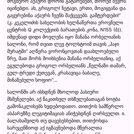
მოგწერო აქაური დროის გატარებები, თორემ ბევრს
იცინებდი. ახ, გრიგოლ! ნეტავი, ერთი, მოგიყვანა და
გაყურებინა აქაურს ჩვენს შაქცევებს. გაშტერდები!“
(კ. კეკელიძის სახელობის ხელნაწერთა ეროვნული
ცენტრის Q კოლექციის ბარათების კონა, N155 (ბ)).
იმდენად დიდი მოვლენა იყო მანანა ორბელიანის
სალონი, რომ თვით ლევ ტოლსტოიმ თავის „ჰაჯი
მურატში“ აღწერა ვორონცოვთან დაახლოებული
წრე, მათ შორს მოიხსენია მანანა ორბელიანიც. აქ
ეგულებოდა გრიგოლ ორბელიანს „წელნაზი თამარ,
გულ-ტრედი ქეთევან, კრასავიცა ბაბალე,
მინაზებული სოფიო“…
სალონში არ ისხდნენ მხოლოდ პასიური
მსმენელები. აქ წაკითხულ თხზულებათაგან ხოტბა
გამონაკლისებს ხვდებოდათო. თითქოს სამწერლო
ასპარეზზე ლეგიტიმაციას ანიჭებდნენ ღირსეულთ. ი.
ბალახაშვილს თუ დავესესხებით, თითქოსდა
სარეცენზიოდ აქ იგზავნებოდა მწერალთა