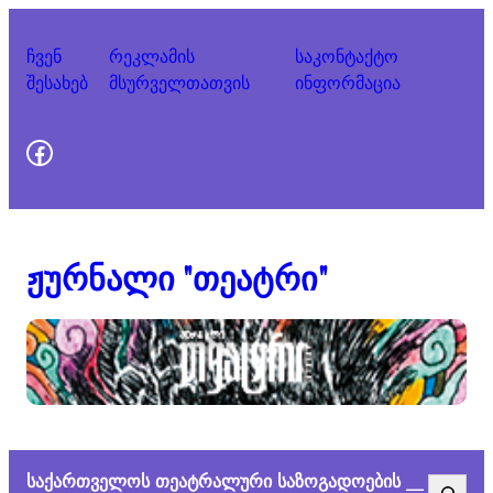
ჩვენ
რეკლამის
საკონტაქტო
შესახებ
მსურველთათვის
ინფორმაცია
გვეწვიეთ "ფეისბუკზე"
ჟურნალი "თეატრი"
საქართველოს თეატრალური საზოგადოების
Search