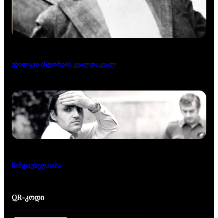
უხილავი ისტორიის კვალდაკვალ
წინდაუხედაობა
QR-კოდი