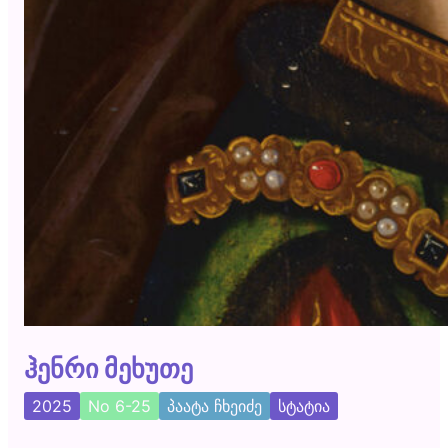
ჰენრი მეხუთე
2025
No 6-25
პაატა ჩხეიძე
სტატია