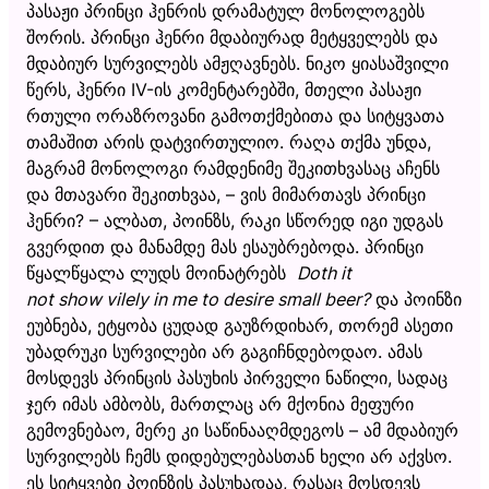
პასაჟი პრინცი ჰენრის დრამატულ მონოლოგებს
შორის. პრინცი ჰენრი მდაბიურად მეტყველებს და
მდაბიურ სურვილებს ამჟღავნებს. ნიკო ყიასაშვილი
წერს, ჰენრი IV-ის კომენტარებში, მთელი პასაჟი
რთული ორაზროვანი გამოთქმებითა და სიტყვათა
თამაშით არის დატვირთულიო. რაღა თქმა უნდა,
მაგრამ მონოლოგი რამდენიმე შეკითხვასაც აჩენს
და მთავარი შეკითხვაა, – ვის მიმართავს პრინცი
ჰენრი? – ალბათ, პოინზს, რაკი სწორედ იგი უდგას
გვერდით და მანამდე მას ესაუბრებოდა. პრინცი
წყალწყალა ლუდს მოინატრებს
Doth it
not show vilely in me to desire small beer?
და პოინზი
ეუბნება, ეტყობა ცუდად გაუზრდიხარ, თორემ ასეთი
უბადრუკი სურვილები არ გაგიჩნდებოდაო. ამას
მოსდევს პრინცის პასუხის პირველი ნაწილი, სადაც
ჯერ იმას ამბობს, მართლაც არ მქონია მეფური
გემოვნებაო, მერე კი საწინააღმდეგოს – ამ მდაბიურ
სურვილებს ჩემს დიდებულებასთან ხელი არ აქვსო.
ეს სიტყვები პოინზის პასუხადაა, რასაც მოსდევს