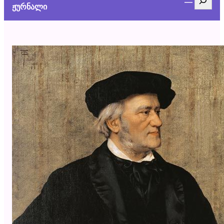
ჟურნალი