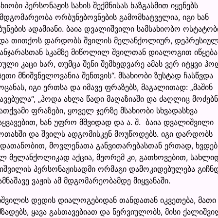
ობი პერსონაჟის სახის შექმნისას ხაზგასმით იყენებს
 მდგომარეობა ორბუნებოვნების გამომხატველია, იგი ხან
ცე ბუნების ადამიანი. ბაია დვალიშვილი სამსახიობო ოსტატო
 დედა თითქოს დარდობს შვილის მელანქოლიურ, დეპრესიუ
ფანჯარასთან სკამზე მიწოლილ შვილთან დიალოგით იწყება
ული კაცი ხარ, თუმცა შენი შემხედვარე ამას ვერ იტყვი ჰო
ეთი მნიშვნელოვანია შენთვის“. მსახიობი ზუსტად ჩასწვდა
ანას, იგი ერთსა და იმავე ფრაზებს, მაგალითად: „მაშინ
თავებულა“, „ჰოდა ახლა წადი მაღაზიაში და ძაღლიც მოძებნ
თქვამი ფრაზები, ყოველ ჯერზე მსახიობი სხვადასხვა
ყვავებით, ხან უფრო მშვიდად და ა. შ. ბაია დვალიშვილი
 ოთახში და შვილს ადგომისკენ მოუწოდებს. იგი დარდობს
ნდათანობით, მოვლენათა განვითარებასთან ერთად, ხვდებ
ლ მელანქოლიკად აქცია, მეორემ კი, გათხოვებით, სახლი
ლიშვილის პერსონაჟისადმი ორმაგი დამოკიდებულება გიჩნდ
მნაშავე ვაჟის ამ მდგომარეობამდე მიყვანაში.
იშვილის დედის დიალოგებიდან თანდათან იკვეთება, მათი
ადებს, ყავა გასთავებიათ და ნერვიულობს, მისი ქალიშვ