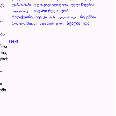
ეს
Ლაშა Ხარაზი
Ლელა Წიფურია
Ლევან Ჭოტორლიშვილი
Მთავარი Რედაქტორი
Მაკა Ვასაძე
Რეცენზია
Რედაქტორის Სიტყვა
Რეზო Კლდიაშვილი
ა-
Სტატია
Ყდა
Როსტომ Ჩხეიძე
Საბა Მეტრეველი
სას
Next
ანთა
ობა,
ფრის
–
თ.
ლში