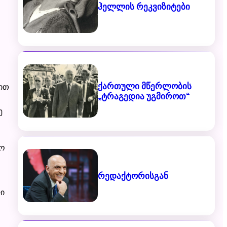
ჰელლის რეკვიზიტები
ქართული მწერლობის
ბით
„ტრაგედია უგმიროთ“
ე
თო
რედაქტორისგან
ი