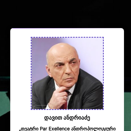
Facebook
ᲛᲗᲐᲕᲐᲠᲘ ᲠᲔᲓᲐᲥᲢᲝᲠᲘ
დავით ანდრიაძე
„თეატრი Par Exellence ანთროპოლოგიური