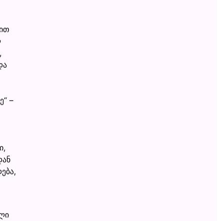
ბით
ლ
,
და
ე“ –
ი,
დან
ება,
ილი