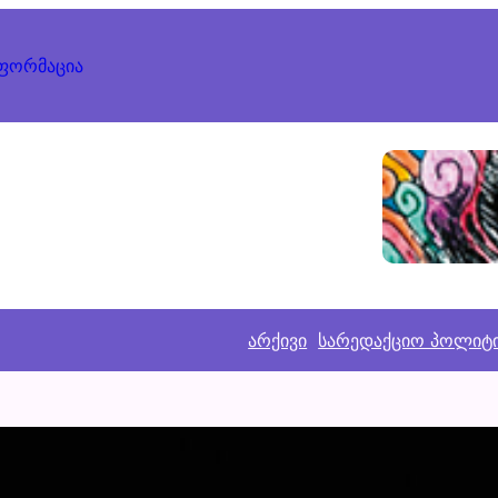
ნფორმაცია
არქივი
სარედაქციო პოლიტ