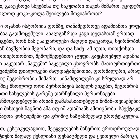
, გააუცხოვა სხვებისა თუ საკუთარი თავის მიმართ, უკიდურ
ბოლოდ კოკა-კოლა შეიძლება მოვიაზროთ?
თი ოჯახის ისტორიის ფონზე, თანამედროვე ადამიანთა ყოფ
ბაა გადმოცემული. ახალგაზრდა კაცი დედასთან ერთად
გებთ, რომ მას უსაყვარლესი ძაღლი დაეკარგა, სეირნობი
ნ ბავშვობის მეგობარი, და და სიძე. ამ ხუთი, თითქოსდა
რთიერთობით, შემოქმედებითი ჯგუფი, გაუცხოებულ ადამი
 საკუთარ „ნაჭუჭში“ ჩაკეტილი ცხოვრობს. მათი ურთიერთ
ტყვაძუნწი დიალოგები ძალდატანებითია, ფორმალური, არა
 თუ მეგობრობის მიმართ. სინამდვილეში კი სრულიად არ
ლშიც მხოლოდ ორი პერსონაჟის სახელს ვიგებთ, მეგობრის 
ითი სახელების გარეშე დარჩენილი პერსონაჟები
ანზოგადებულნი არიან დამახასიათებელი ნიშან-თვისებები
 მისთვის ნაცნობ ამა თუ იმ ადამიანს ამოიცნობს. სპექტაკ
ნაჟთა კოსტიუმები და გრიმიც ხაზგასმულად გროტესკულია.
ით, ჟესტიკულაციით, მეტყველების მანერით ერთდროულად
ოსტიუმი: მაღალ ქუსლიანი ფეხსაცმელი და ყვითელი პარიკი,