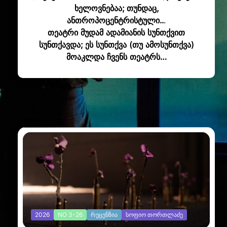
ხელოვნებაა; თუნდაც,
ანთროპოცენტრისტული..
.
თეატრი მუდამ ადამიანის სუნთქვით
სუნთქავდა; ეს სუნთქვა (თუ ამოსუნთქვა)
მოაკლდა ჩვენს თეატრს…
ᲐᲮᲐᲚᲘ ᲡᲢᲐᲢᲘᲔᲑᲘ
2026
NO 3-26
ᲠᲔᲪᲔᲜᲖᲘᲐ
ᲡᲝᲤᲘᲝ ᲗᲝᲠᲗᲚᲐᲫᲔ