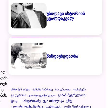
უხილავი ისტორიის
კვალდაკვალ
წინდაუხედაობა
რით,
კამი,
არეს
ნც
Ანტონენ Არტო
Ბაჩანა Ჩაბრაძე
Ბიოგრაფია
Გახსენება
მის,
Გუბაზ Მეგრელიძე
Გი Დებორი
Გიორგი Ცქიტიშვილი
Დავით Ანდრიაძე
Ესე
Ეკა Თხილავა
,
Ვალერი Ოთხოზორია
Თარგმანი
Ლაშა Ჩხარტიშვილი