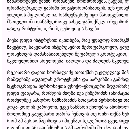
ნაწარმოებებს ქმნის: რომანებს, მოთხრობებს, ესეებს, ლე
დრამატურგიულ ჟანრში ნოვატორობისათვის, იუნ ფოსეს 
ჯილდოს მფლობელია, რამდენჯერმე იყო წარდგენილი ნო
მსოფლიოში თანამედროვე სახელგანთქმული რეჟისორე
ფალკ რიხტერი, იური ბუტუსოვი და სხვები.
პიესა დიდი ინტერესით იკითხება, რაც უდავოდ მთარგმნ
ჩაკეტილ, საკუთარი ინტერესებით შემოფარგლულ, გაუ
ფოსესთვის დამახასიათებელი შეფარული გროტესკით, რ
მკვლელობით სრულდება, ძაღლის და ძაღლის მკვლ
რეჟისორი დავით ხორბალაძე თითქმის უცვლელად მიჰყ
რამდენიმე ადგილას გროტესკისა და სარკაზმის გამძა
სცენოგრაფია პერსონაჟთა ფსიქო-ემოციური მდგომარეო
დიდი ფანჯარა, რომლის მიღმა ივა ქიმერიძის (ანიმაცია
რომელზეც სანდრო სამხარაძის მთავარი პერსონაჟი თავი
კოკა-კოლის ცარიელი, უკვე ნახმარი ქილებია ახოხოლ
ბოლომდე გაუგებარი დარჩა ჩემთვის თუ რისი თქმა სურ
რომ ამ პერსონაჟისთვის იმდენად სულერთია ყველაფერი
ოღონდ კი არ გაინძრეს და ამ გარემოში შეუძლია ცხო