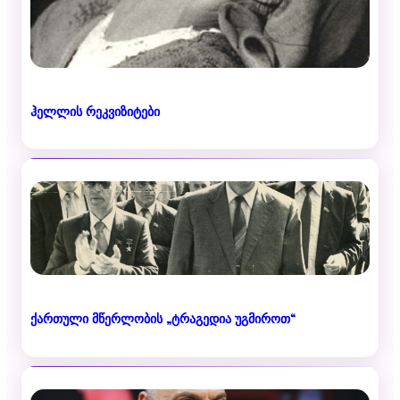
ჰელლის რეკვიზიტები
ქართული მწერლობის „ტრაგედია უგმიროთ“