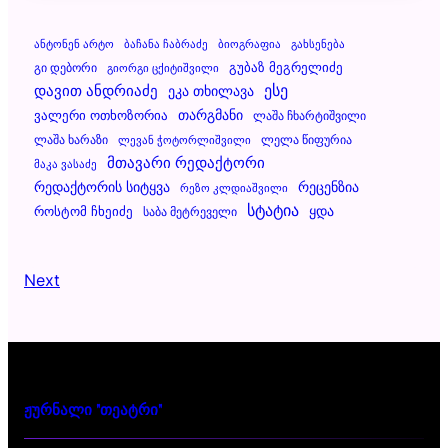
Ანტონენ Არტო
Ბაჩანა Ჩაბრაძე
Ბიოგრაფია
Გახსენება
Გუბაზ Მეგრელიძე
Გი Დებორი
Გიორგი Ცქიტიშვილი
Დავით Ანდრიაძე
Ესე
Ეკა Თხილავა
Ვალერი Ოთხოზორია
Თარგმანი
Ლაშა Ჩხარტიშვილი
Ლაშა Ხარაზი
Ლელა Წიფურია
Ლევან Ჭოტორლიშვილი
Მთავარი Რედაქტორი
Მაკა Ვასაძე
Რეცენზია
Რედაქტორის Სიტყვა
Რეზო Კლდიაშვილი
Სტატია
Ყდა
Როსტომ Ჩხეიძე
Საბა Მეტრეველი
Next
ჟურნალი "თეატრი"