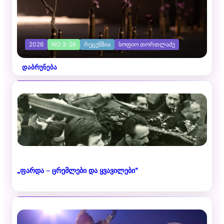
2026
NO 3-26
ᲠᲔᲪᲔᲜᲖᲘᲐ
ᲡᲝᲤᲘᲝ ᲗᲝᲠᲗᲚᲐᲫᲔ
დაბრუნება
„ფარდა – ცრემლები და ყვავილები“