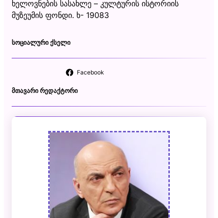
ხელოვნების სასახლე – კულტურის ისტორიის
მუზეუმის ფონდი. ხ- 19083
ᲡᲝᲪᲘᲐᲚᲣᲠᲘ ᲥᲡᲔᲚᲘ
Facebook
ᲛᲗᲐᲕᲐᲠᲘ ᲠᲔᲓᲐᲥᲢᲝᲠᲘ