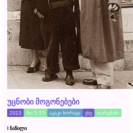
უცნობი მოგონებები
2023
No 5-23
აკაკი ხორავა
ესე
თარგმანი
I
ნაწილი