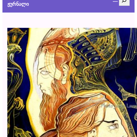
ჟურნალი