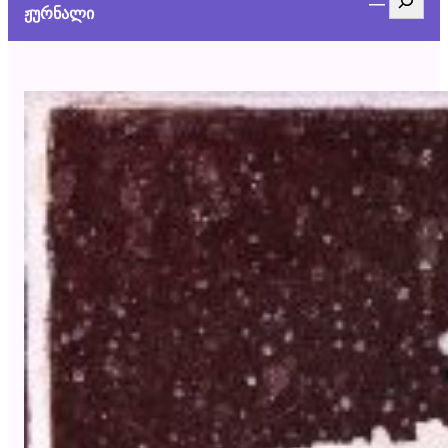
ჟურნალი