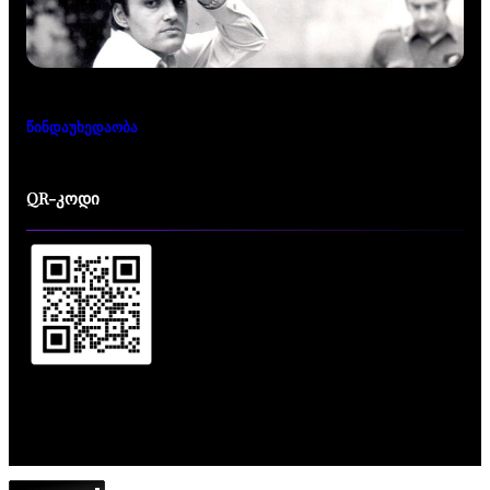
წინდაუხედაობა
QR-კოდი