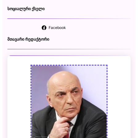
ᲡᲝᲪᲘᲐᲚᲣᲠᲘ ᲥᲡᲔᲚᲘ
Facebook
ᲛᲗᲐᲕᲐᲠᲘ ᲠᲔᲓᲐᲥᲢᲝᲠᲘ