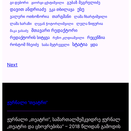
Გუბაზ Მეგრელიძე
Გი Დებორი
Გიორგი Ცქიტიშვილი
Დავით Ანდრიაძე
Ესე
Ეკა Თხილავა
Ვალერი Ოთხოზორია
Თარგმანი
Ლაშა Ჩხარტიშვილი
Ლაშა Ხარაზი
Ლელა Წიფურია
Ლევან Ჭოტორლიშვილი
Მთავარი Რედაქტორი
Მაკა Ვასაძე
Რეცენზია
Რედაქტორის Სიტყვა
Რეზო Კლდიაშვილი
Სტატია
Ყდა
Როსტომ Ჩხეიძე
Საბა Მეტრეველი
Next
ჟურნალი "თეატრი"
ჟურნალი „თეატრი“, სამართალმემკვიდრე ჟურნალ
„თეატრი და ცხოვრებისა“ – 2018 წლიდან გამოდის