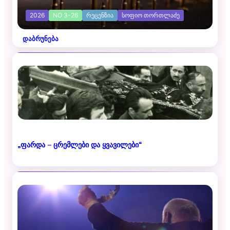
2026
NO 3-26
ᲠᲔᲪᲔᲜᲖᲘᲐ
ᲡᲝᲤᲘᲝ ᲗᲝᲠᲗᲚᲐᲫᲔ
დაბრუნება
„ფარდა – ცრემლები და ყვავილები“