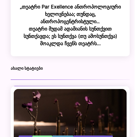
„თეატრი Par Exellence ანთროპოლოგიური
ხელოვნებაა; თუნდაც,
ანთროპოცენტრისტული..
.
თეატრი მუდამ ადამიანის სუნთქვით
სუნთქავდა; ეს სუნთქვა (თუ ამოსუნთქვა)
მოაკლდა ჩვენს თეატრს…
ᲐᲮᲐᲚᲘ ᲡᲢᲐᲢᲘᲔᲑᲘ