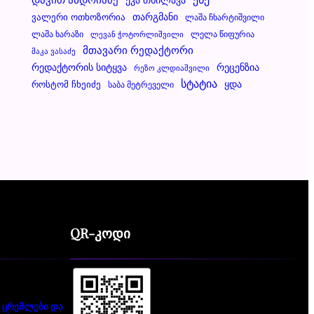
Ვალერი Ოთხოზორია
Თარგმანი
Ლაშა Ჩხარტიშვილი
Ლაშა Ხარაზი
Ლელა Წიფურია
Ლევან Ჭოტორლიშვილი
Მთავარი Რედაქტორი
Მაკა Ვასაძე
Რეცენზია
Რედაქტორის Სიტყვა
Რეზო Კლდიაშვილი
Სტატია
Ყდა
Როსტომ Ჩხეიძე
Საბა Მეტრეველი
QR-კოდი
 ცრემლები და