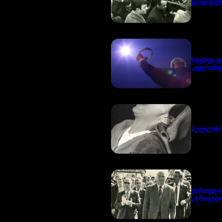
ყვავილებ
სტურუა დ
„ვეფხისტ
ჰელლის 
ქართული
„ტრაგედი