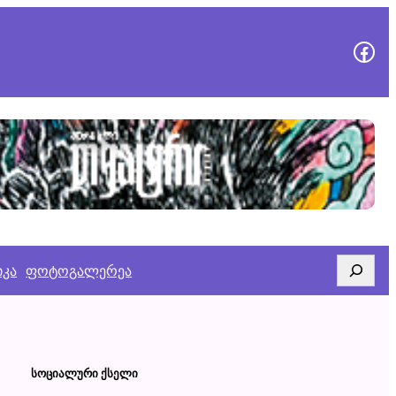
გვეწვიე
Search
იკა
ფოტოგალერეა
ᲡᲝᲪᲘᲐᲚᲣᲠᲘ ᲥᲡᲔᲚᲘ