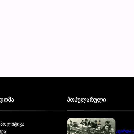
ვდომა
პოპულარული
 პოლიტიკა
ეა
„ფარდა –