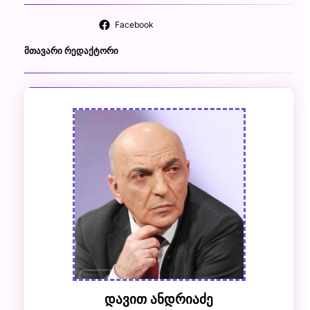
Facebook
ᲛᲗᲐᲕᲐᲠᲘ ᲠᲔᲓᲐᲥᲢᲝᲠᲘ
დავით ანდრიაძე