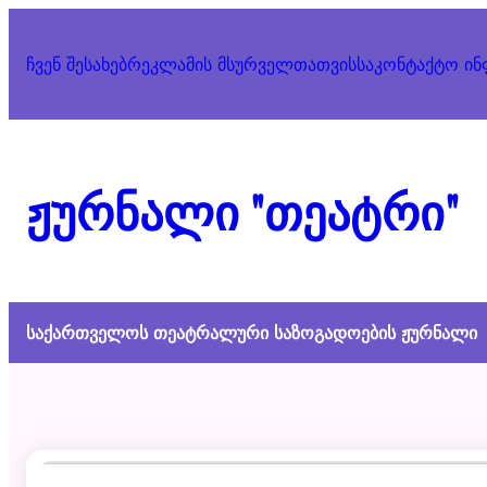
Skip
to
ჩვენ შესახებ
რეკლამის მსურველთათვის
საკონტაქტო ი
content
ჟურნალი "თეატრი"
საქართველოს თეატრალური საზოგადოების ჟურნალი