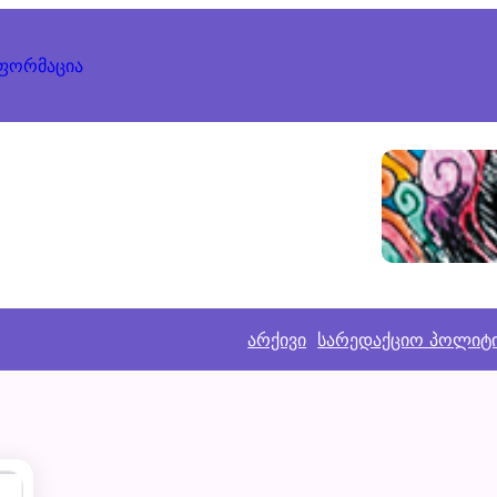
ნფორმაცია
არქივი
სარედაქციო პოლიტ