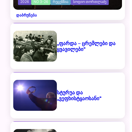
2026
NO 3-26
ᲠᲔᲪᲔᲜᲖᲘᲐ
ᲡᲝᲤᲘᲝ ᲗᲝᲠᲗᲚᲐᲫᲔ
დაბრუნება
„ფარდა – ცრემლები და
ყვავილები“
სტურუა და
„ვეფხისტყაოსანი“