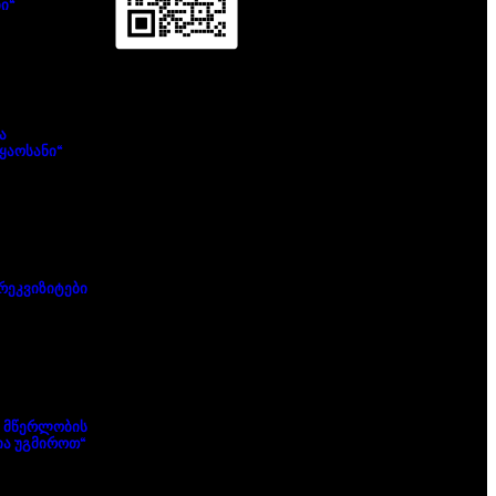
ი“
ა
ყაოსანი“
რეკვიზიტები
 მწერლობის
ა უგმიროთ“