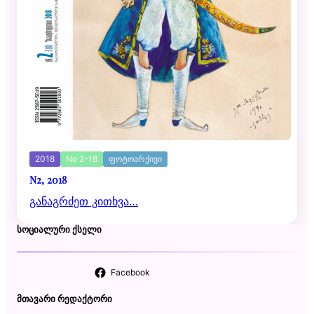
2018
No 2-18
ფოტოარქივი
N2, 2018
განაგრძეთ კითხვა…
ᲡᲝᲪᲘᲐᲚᲣᲠᲘ ᲥᲡᲔᲚᲘ
Facebook
ᲛᲗᲐᲕᲐᲠᲘ ᲠᲔᲓᲐᲥᲢᲝᲠᲘ