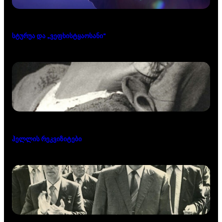
სტურუა და „ვეფხისტყაოსანი“
ჰელლის რეკვიზიტები