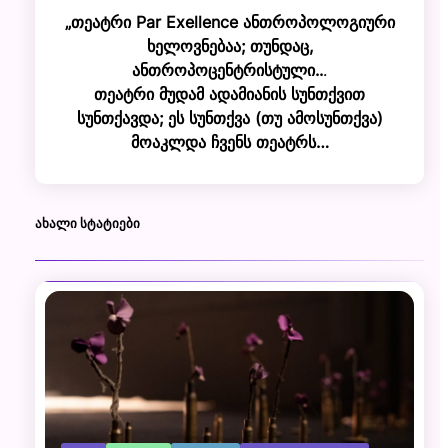
„თეატრი Par Exellence ანთროპოლოგიური
ხელოვნებაა; თუნდაც,
ანთროპოცენტრისტული..
.
თეატრი მუდამ ადამიანის სუნთქვით
სუნთქავდა; ეს სუნთქვა (თუ ამოსუნთქვა)
მოაკლდა ჩვენს თეატრს…
ᲐᲮᲐᲚᲘ ᲡᲢᲐᲢᲘᲔᲑᲘ