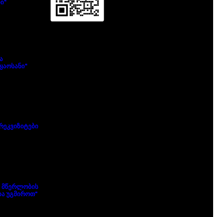
ი“
ა
ყაოსანი“
რეკვიზიტები
 მწერლობის
ა უგმიროთ“