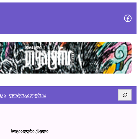
გვეწვიე
Search
იკა
ფოტოგალერეა
ᲡᲝᲪᲘᲐᲚᲣᲠᲘ ᲥᲡᲔᲚᲘ