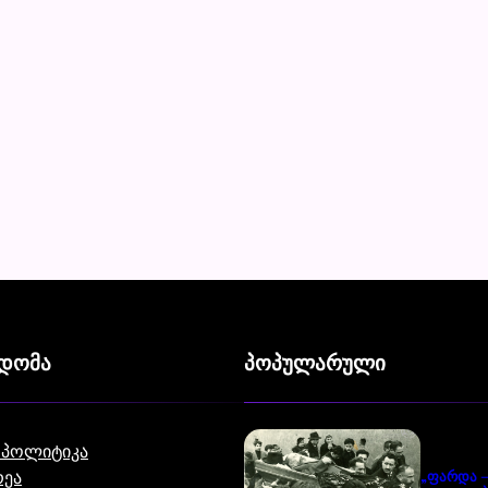
ვდომა
პოპულარული
 პოლიტიკა
ეა
„ფარდა –