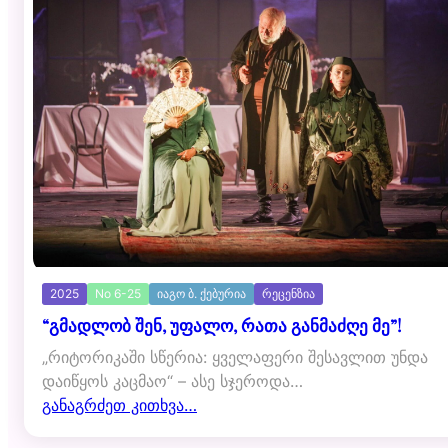
2025
No 6-25
იაგო ბ. ქებურია
რეცენზია
“გმადლობ შენ, უფალო, რათა განმაძღე მე”!
„რიტორიკაში სწერია: ყველაფერი შესავლით უნდა
დაიწყოს კაცმაო“ – ასე სჯეროდა…
განაგრძეთ კითხვა…