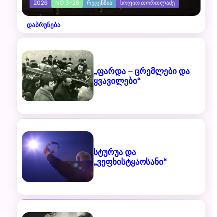
2026
NO 3-26
ᲠᲔᲪᲔᲜᲖᲘᲐ
ᲡᲝᲤᲘᲝ ᲗᲝᲠᲗᲚᲐᲫᲔ
დაბრუნება
„ფარდა – ცრემლები და
ყვავილები“
სტურუა და
„ვეფხისტყაოსანი“