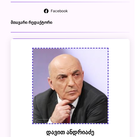
Facebook
ᲛᲗᲐᲕᲐᲠᲘ ᲠᲔᲓᲐᲥᲢᲝᲠᲘ
დავით ანდრიაძე