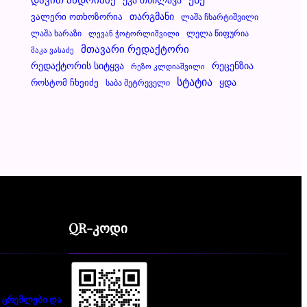
Ვალერი Ოთხოზორია
Თარგმანი
Ლაშა Ჩხარტიშვილი
Ლაშა Ხარაზი
Ლელა Წიფურია
Ლევან Ჭოტორლიშვილი
Მთავარი Რედაქტორი
Მაკა Ვასაძე
Რეცენზია
Რედაქტორის Სიტყვა
Რეზო Კლდიაშვილი
Სტატია
Ყდა
Როსტომ Ჩხეიძე
Საბა Მეტრეველი
QR-კოდი
 ცრემლები და