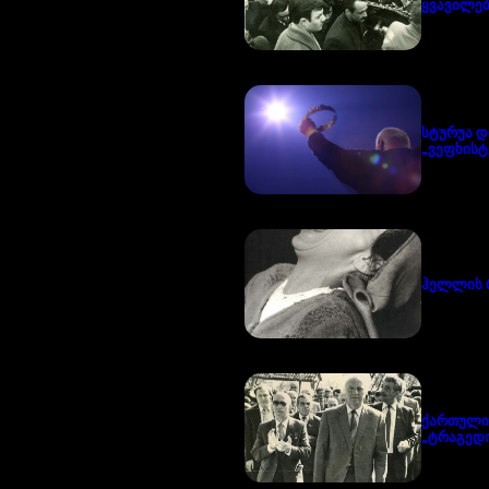
ყვავილებ
სტურუა დ
„ვეფხისტ
ჰელლის 
ქართული
„ტრაგედი