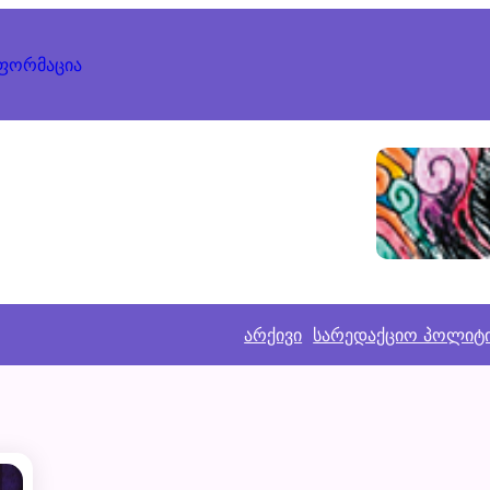
ნფორმაცია
არქივი
სარედაქციო პოლიტ