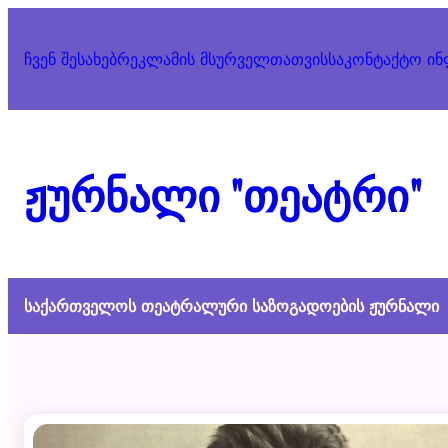
Skip
to
ჩვენ შესახებ
რეკლამის მსურველთათვის
საკონტაქტო ი
content
ჟურნალი "თეატრი"
საქართველოს თეატრალური საზოგადოების ჟურნალი