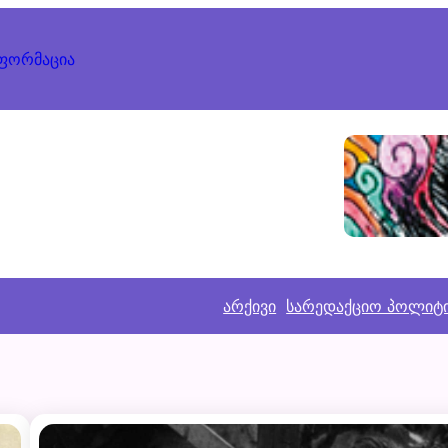
ნფორმაცია
არქივი
სარედაქციო პოლიტ