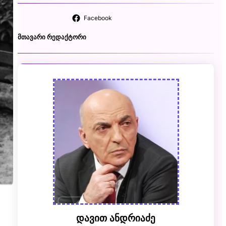
Facebook
ᲛᲗᲐᲕᲐᲠᲘ ᲠᲔᲓᲐᲥᲢᲝᲠᲘ
დავით ანდრიაძე