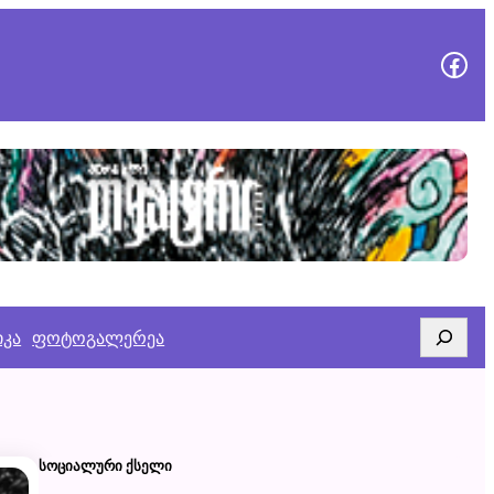
გვეწვიე
Search
იკა
ფოტოგალერეა
ᲡᲝᲪᲘᲐᲚᲣᲠᲘ ᲥᲡᲔᲚᲘ