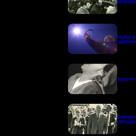
ყვავილებ
სტურუა დ
„ვეფხისტ
ჰელლის 
ქართული
„ტრაგედი