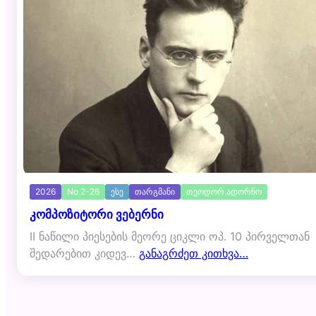
2026
No 2-26
ესე
თარგმანი
თეოდორ ადორნო
კომპოზიტორი ვებერნი
II ნაწილი პიესების მეორე ციკლი ოპ. 10 პირველთან
შედარებით კიდევ…
განაგრძეთ კითხვა…