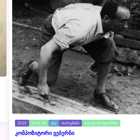
2025
No 6-25
ესე
თარგმანი
თეოდორ ადორნო
კომპოზიტორი ვებერნი