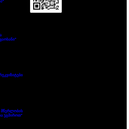
ი“
ა
ყაოსანი“
რეკვიზიტები
 მწერლობის
ა უგმიროთ“