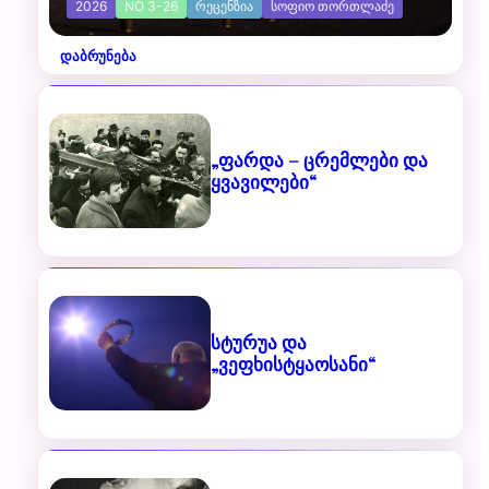
2026
NO 3-26
ᲠᲔᲪᲔᲜᲖᲘᲐ
ᲡᲝᲤᲘᲝ ᲗᲝᲠᲗᲚᲐᲫᲔ
დაბრუნება
„ფარდა – ცრემლები და
ყვავილები“
სტურუა და
„ვეფხისტყაოსანი“