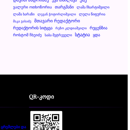
Ვალერი Ოთხოზორია
Თარგმანი
Ლაშა Ჩხარტიშვილი
Ლაშა Ხარაზი
Ლელა Წიფურია
Ლევან Ჭოტორლიშვილი
Მთავარი Რედაქტორი
Მაკა Ვასაძე
Რეცენზია
Რედაქტორის Სიტყვა
Რეზო Კლდიაშვილი
Სტატია
Ყდა
Როსტომ Ჩხეიძე
Საბა Მეტრეველი
QR-კოდი
 ცრემლები და