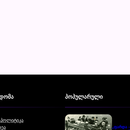
ვდომა
პოპულარული
 პოლიტიკა
ეა
„ფარდა –