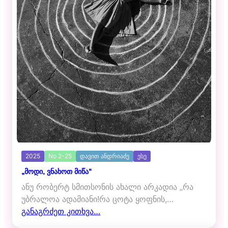
2025
No 2-25
დავით ანდრიაძე
ესე
„მოდი, ვნახოთ მიწა“
ანუ რობერტ სმითსონის ახალი არკადია „რა
უბრალოა ადამიანი!რა ცოტა ყოფნის,…
განაგრძეთ კითხვა…