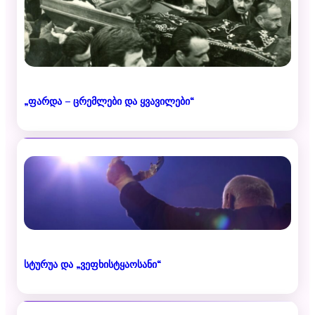
„ფარდა – ცრემლები და ყვავილები“
სტურუა და „ვეფხისტყაოსანი“