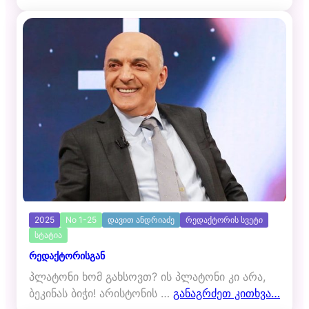
2025
No 1-25
დავით ანდრიაძე
რედაქტორის სვეტი
სტატია
რედაქტორისგან
პლატონი ხომ გახსოვთ? ის პლატონი კი არა,
ბეკინას ბიჭი! არისტონის …
განაგრძეთ კითხვა…