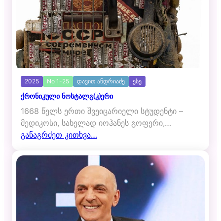
2025
No 1-25
დავით ანდრიაძე
ესე
ქრონიკული ნოსტალგ(კ)ერი
1668 წელს ერთი შვეიცარიელი სტუდენტი –
მედიკოსი, სახელად იოჰანეს გოფერი,…
განაგრძეთ კითხვა…