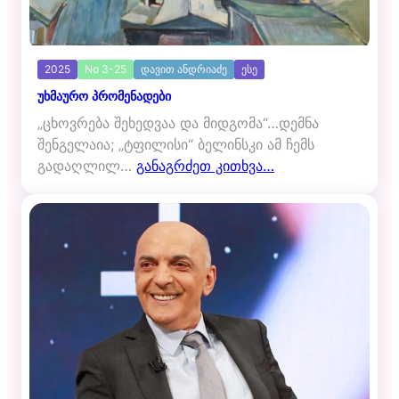
2025
No 3-25
დავით ანდრიაძე
ესე
უხმაურო პრომენადები
„ცხოვრება შეხედვაა და მიდგომა“…დემნა
შენგელაია; „ტფილისი“ ბელინსკი ამ ჩემს
გადაღლილ…
განაგრძეთ კითხვა…