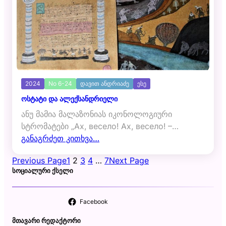
2024
No 6-24
დავით ანდრიაძე
ესე
ოსტატი და ალექსანდრიელი
ანუ მამია მალაზონიას იკონოლოგიური
სტრომატები „Ах, весело! Ах, весело! –…
განაგრძეთ კითხვა…
Previous Page
1
2
3
4
…
7
Next Page
ᲡᲝᲪᲘᲐᲚᲣᲠᲘ ᲥᲡᲔᲚᲘ
Facebook
ᲛᲗᲐᲕᲐᲠᲘ ᲠᲔᲓᲐᲥᲢᲝᲠᲘ