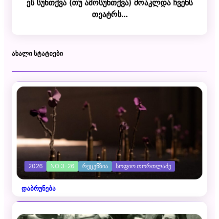
ეს სუნთქვა (თუ ამოსუნთქვა) მოაკლდა ჩვენს
თეატრს…
ᲐᲮᲐᲚᲘ ᲡᲢᲐᲢᲘᲔᲑᲘ
2026
NO 3-26
ᲠᲔᲪᲔᲜᲖᲘᲐ
ᲡᲝᲤᲘᲝ ᲗᲝᲠᲗᲚᲐᲫᲔ
დაბრუნება