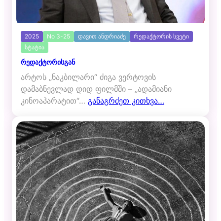
2025
No 3-25
დავით ანდრიაძე
რედაქტორის სვეტი
სტატია
რედაქტორისგან
არტოს „ნაკბილარი“ ძიგა ვერტოვის
დამაბნევლად დიდ ფილმში – „ადამიანი
კინოაპარატით“…
განაგრძეთ კითხვა…