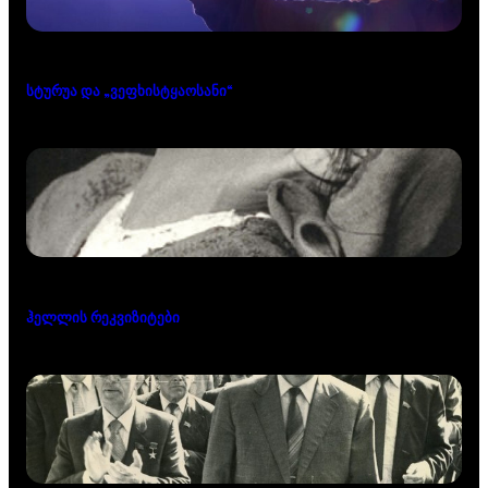
სტურუა და „ვეფხისტყაოსანი“
ჰელლის რეკვიზიტები