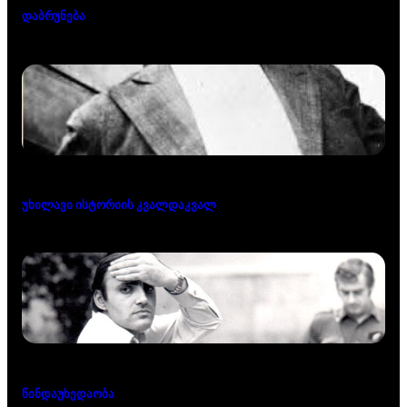
დაბრუნება
უხილავი ისტორიის კვალდაკვალ
წინდაუხედაობა