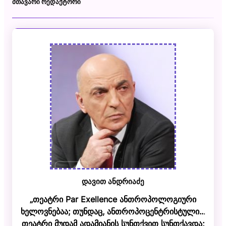
ᲛᲗᲐᲕᲐᲠᲘ ᲠᲔᲓᲐᲥᲢᲝᲠᲘ
დავით ანდრიაძე
„თეატრი Par Exellence ანთროპოლოგიური
ხელოვნებაა; თუნდაც, ანთროპოცენტრისტული..
.
თეატრი მუდამ ადამიანის სუნთქვით სუნთქავდა;