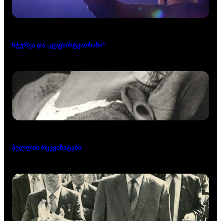
სტურუა და „ვეფხისტყაოსანი“
ჰელლის რეკვიზიტები