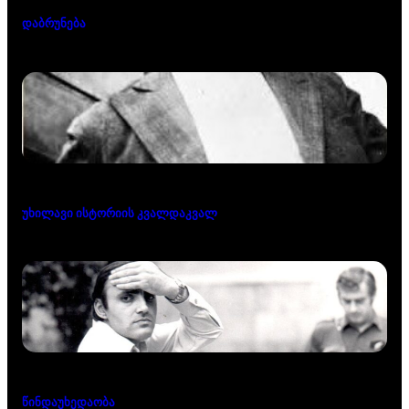
დაბრუნება
უხილავი ისტორიის კვალდაკვალ
წინდაუხედაობა