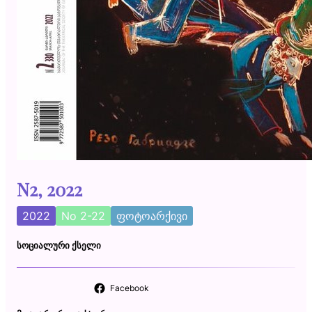
N2, 2022
2022
No 2-22
ფოტოარქივი
ᲡᲝᲪᲘᲐᲚᲣᲠᲘ ᲥᲡᲔᲚᲘ
Facebook