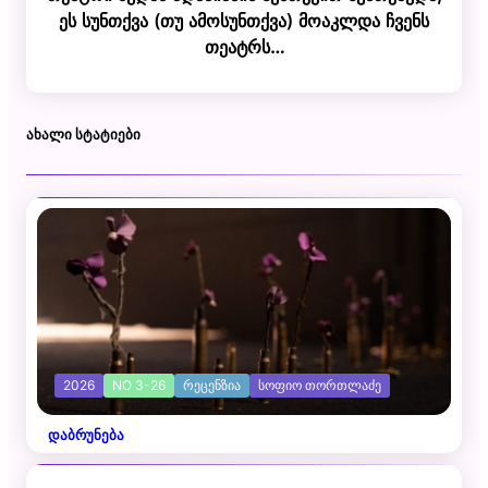
ეს სუნთქვა (თუ ამოსუნთქვა) მოაკლდა ჩვენს
თეატრს…
ᲐᲮᲐᲚᲘ ᲡᲢᲐᲢᲘᲔᲑᲘ
2026
NO 3-26
ᲠᲔᲪᲔᲜᲖᲘᲐ
ᲡᲝᲤᲘᲝ ᲗᲝᲠᲗᲚᲐᲫᲔ
დაბრუნება