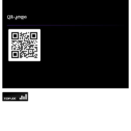
QR-კოდი