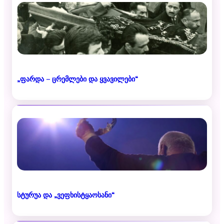
„ფარდა – ცრემლები და ყვავილები“
სტურუა და „ვეფხისტყაოსანი“