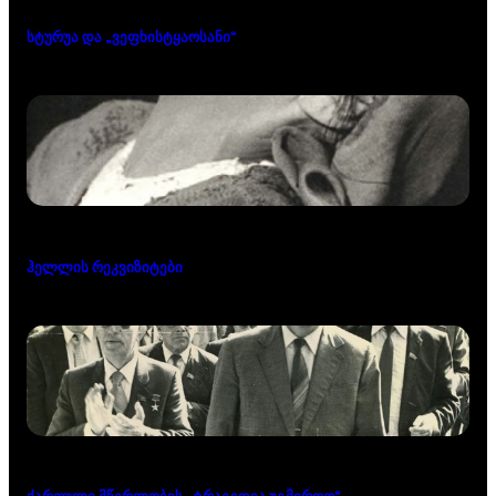
სტურუა და „ვეფხისტყაოსანი“
ჰელლის რეკვიზიტები
ქართული მწერლობის „ტრაგედია უგმიროთ“