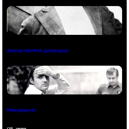
უხილავი ისტორიის კვალდაკვალ
წინდაუხედაობა
QR-კოდი