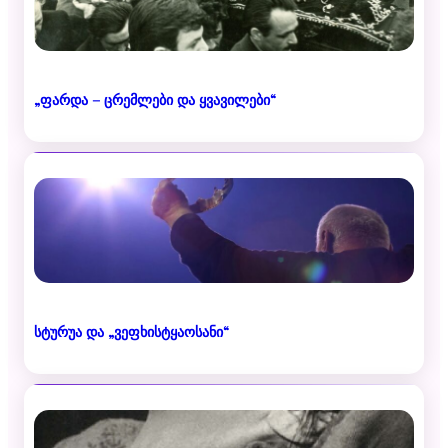
„ფარდა – ცრემლები და ყვავილები“
სტურუა და „ვეფხისტყაოსანი“