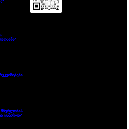
ი“
ა
ყაოსანი“
რეკვიზიტები
 მწერლობის
ა უგმიროთ“