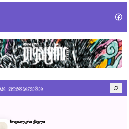
გვეწვიე
Search
იკა
ფოტოგალერეა
ᲡᲝᲪᲘᲐᲚᲣᲠᲘ ᲥᲡᲔᲚᲘ