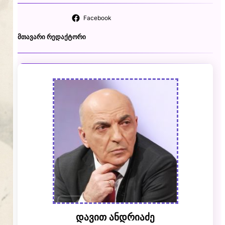
Facebook
ᲛᲗᲐᲕᲐᲠᲘ ᲠᲔᲓᲐᲥᲢᲝᲠᲘ
დავით ანდრიაძე