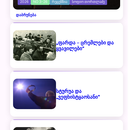
2026
NO 3-26
ᲠᲔᲪᲔᲜᲖᲘᲐ
ᲡᲝᲤᲘᲝ ᲗᲝᲠᲗᲚᲐᲫᲔ
დაბრუნება
„ფარდა – ცრემლები და
ყვავილები“
სტურუა და
„ვეფხისტყაოსანი“