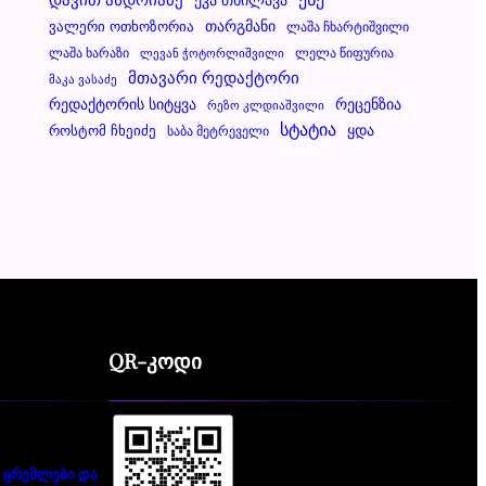
Ვალერი Ოთხოზორია
Თარგმანი
Ლაშა Ჩხარტიშვილი
Ლაშა Ხარაზი
Ლელა Წიფურია
Ლევან Ჭოტორლიშვილი
Მთავარი Რედაქტორი
Მაკა Ვასაძე
Რეცენზია
Რედაქტორის Სიტყვა
Რეზო Კლდიაშვილი
Სტატია
Ყდა
Როსტომ Ჩხეიძე
Საბა Მეტრეველი
QR-კოდი
 ცრემლები და