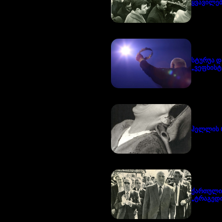
ყვავილებ
სტურუა დ
„ვეფხისტ
ჰელლის 
ქართული
„ტრაგედი