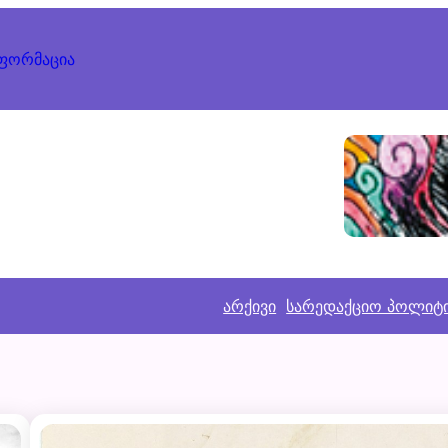
ნფორმაცია
არქივი
სარედაქციო პოლიტ