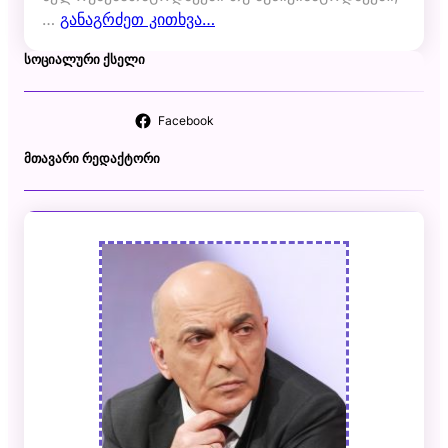
…
განაგრძეთ კითხვა…
ᲡᲝᲪᲘᲐᲚᲣᲠᲘ ᲥᲡᲔᲚᲘ
Facebook
ᲛᲗᲐᲕᲐᲠᲘ ᲠᲔᲓᲐᲥᲢᲝᲠᲘ