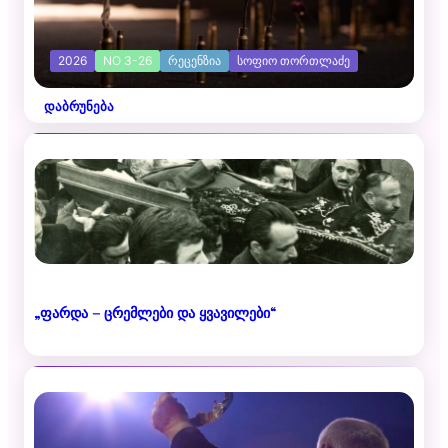
2026
NO 3-26
ᲠᲔᲪᲔᲜᲖᲘᲐ
ᲡᲝᲤᲘᲝ ᲗᲝᲠᲗᲚᲐᲫᲔ
დაბრუნება
„ფარდა – ცრემლები და ყვავილები“