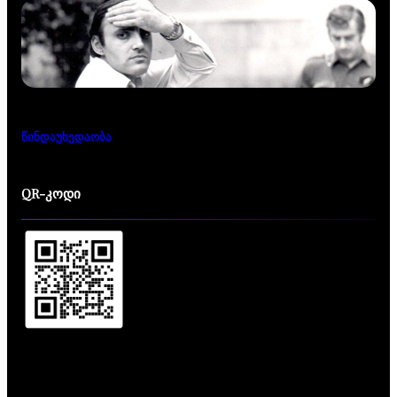
წინდაუხედაობა
QR-კოდი