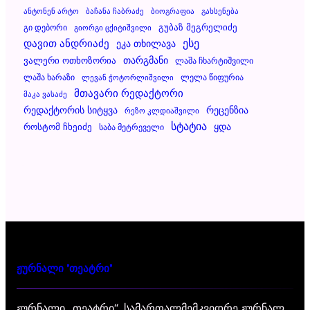
Ანტონენ Არტო
Ბაჩანა Ჩაბრაძე
Ბიოგრაფია
Გახსენება
Გუბაზ Მეგრელიძე
Გი Დებორი
Გიორგი Ცქიტიშვილი
Დავით Ანდრიაძე
Ესე
Ეკა Თხილავა
Ვალერი Ოთხოზორია
Თარგმანი
Ლაშა Ჩხარტიშვილი
Ლაშა Ხარაზი
Ლელა Წიფურია
Ლევან Ჭოტორლიშვილი
Მთავარი Რედაქტორი
Მაკა Ვასაძე
Რეცენზია
Რედაქტორის Სიტყვა
Რეზო Კლდიაშვილი
Სტატია
Ყდა
Როსტომ Ჩხეიძე
Საბა Მეტრეველი
ჟურნალი "თეატრი"
ჟურნალი „თეატრი“, სამართალმემკვიდრე ჟურნალ